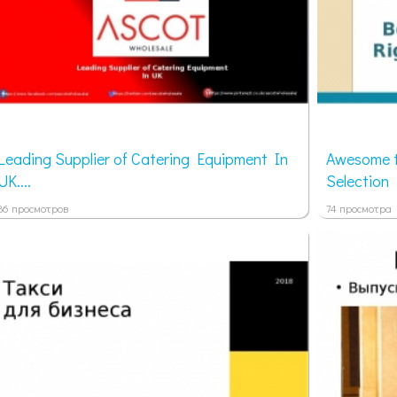
Leading Supplier of Catering Equipment In
Awesome t
UK....
Selection R
86 просмотров
74 просмотра