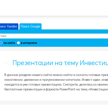
оиск Yandex
Поиск Google
на сайте
в интернете
Презентации на тему Инвестиц
В данном разделе нашего сайта можно найти и скачать готовые пре
накоплении, движении и приумножении капитала. Инвест идеи, инве
находятся в уже готовых презентациях. Смотрите, делитесь со своими
бесплатные презентации в формате PowerPoint на тему «Инвестиции