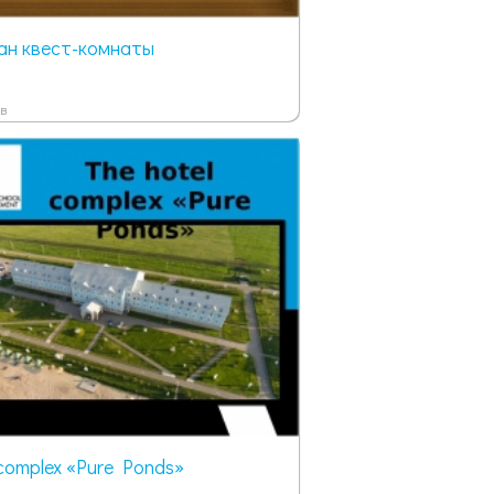
ан квест-комнаты
в
 complex «Pure Ponds»