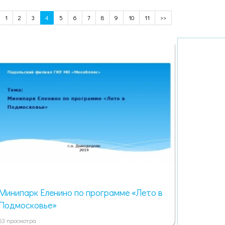
1
2
3
4
5
6
7
8
9
10
11
>>
Минипарк Еленино по программе «Лето в
Подмосковье»
63 просмотра