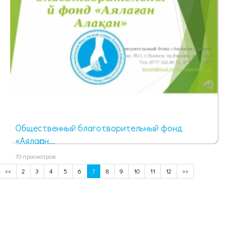
Общественный благотворительный фонд
«Аялаған...
70 просмотров
<<
2
3
4
5
6
7
8
9
10
11
12
>>