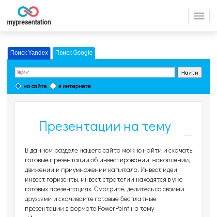
Перек
меню
Поиск Yandex
Поиск Google
на сайте
в интернете
Презентации на тему
Инвестиции, страница 7
В данном разделе нашего сайта можно найти и скачать
готовые презентации об инвестировании, накоплении,
движении и приумножении капитала. Инвест идеи,
инвест горизонты, инвест стратегии находятся в уже
готовых презентациях. Смотрите, делитесь со своими
друзьями и скачивайте готовые бесплатные
презентации в формате PowerPoint на тему