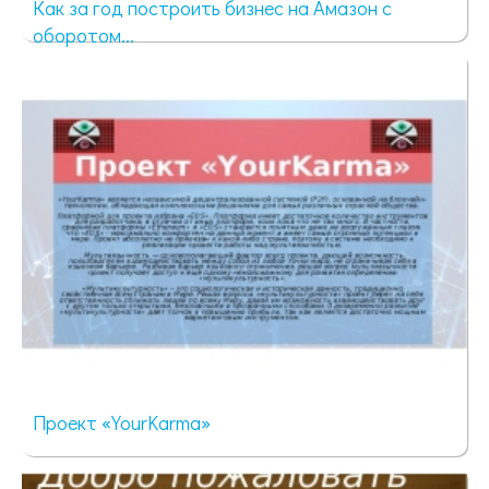
Как за год построить бизнес на Амазон с
оборотом...
96 просмотров
Проект «YourKarma»
56 просмотров