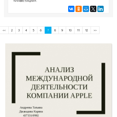
«Инвестиции».
<<
2
3
4
5
6
7
8
9
10
11
12
>>