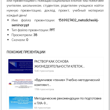
или презентацией с помощью социальных кнопок! Мы помогаем
учителям, школьникам, студентам, родителям учащихся найти
нужную презентацию, доклад, проект, учебный материал
каждый день!
Имя файла презентации:
1569927402_metodicheskij-
seminar.ppt
Тип файла презентации:
PPT
Просмотрели:
38
Скачали:
0
ПОХОЖИЕ ПРЕЗЕНТАЦИИ
РАСТВОР КАК ОСНОВА
ЖИЗНЕДЕЯТЕЛЬНОСТИ КЛЕТОК...
540 просмотров
«Вдумчивое чтение» Учебно-методический
комплект...
1766 просмотров
Методические рекомендации по подготовке
к ГИА-9...
64 просмотра