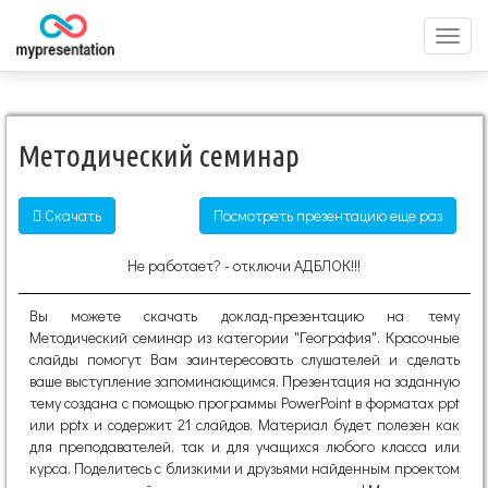
Перек
меню
Методический семинар
Скачать
Посмотреть презентацию еще раз
Не работает? - отключи АДБЛОК!!!
Вы можете скачать доклад-презентацию на тему
Методический семинар из категории "География". Красочные
слайды помогут Вам заинтересовать слушателей и сделать
ваше выступление запоминающимся. Презентация на заданную
тему создана с помощью программы PowerPoint в форматах ppt
или pptx и содержит 21 слайдов. Материал будет полезен как
для преподавателей, так и для учащихся любого класса или
курса. Поделитесь с близкими и друзьями найденным проектом