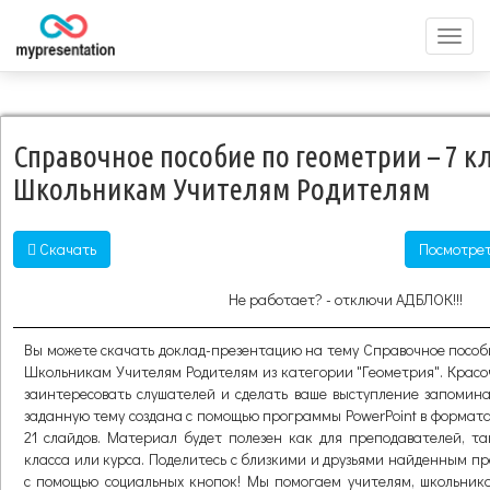
Перек
меню
Справочное пособие по геометрии – 7 к
Школьникам Учителям Родителям
Скачать
Посмотрет
Не работает? - отключи АДБЛОК!!!
Вы можете скачать доклад-презентацию на тему Справочное пособи
Школьникам Учителям Родителям из категории "Геометрия". Крас
заинтересовать слушателей и сделать ваше выступление запомин
заданную тему создана с помощью программы PowerPoint в форматах
21 слайдов. Материал будет полезен как для преподавателей, т
класса или курса. Поделитесь с близкими и друзьями найденным п
с помощью социальных кнопок! Мы помогаем учителям, школьника