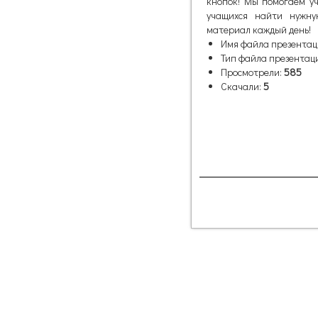
кнопок! Мы помогаем уч
учащихся найти нужну
материал каждый день!
Имя файла презентац
Тип файла презентац
Просмотрели:
585
Скачали:
5