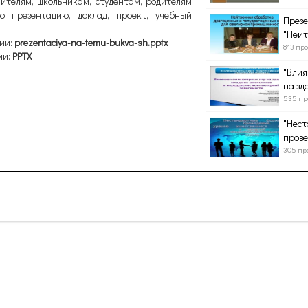
ителям, школьникам, студентам, родителям
ю презентацию, доклад, проект, учебный
Презе
"Нейт
ии:
prezentaciya-na-temu-bukva-sh.pptx
813 пр
ии:
PPTX
"Влия
на здо
535 пр
"Нес
прове
305 пр