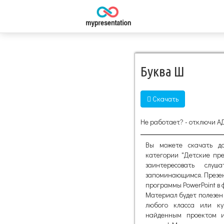
Буква Ш
Скачать
Не работает? - отключи А
Вы можете скачать д
категории "Детские пр
заинтересовать слу
запоминающимся. Презен
программы PowerPoint в ф
Материал будет полезен 
любого класса или ку
найденным проектом и