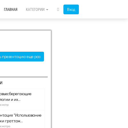
Вход
ГЛАВНАЯ
КАТЕГОРИИ
ь презентацию еще раз
И
ровьесберегающие
логии и их...
осмотр
нтация "Использование
ки граттаж...
осмотра