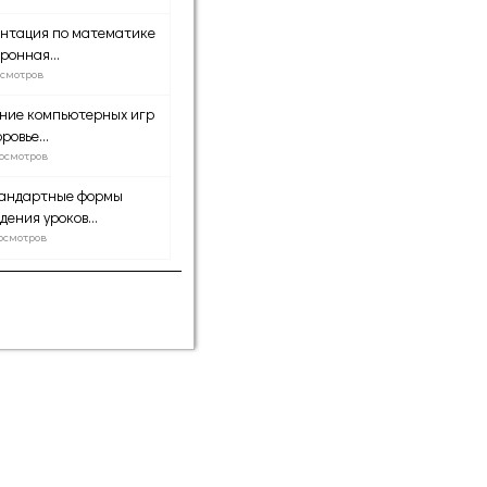
нтация по математике
ронная...
осмотров
ние компьютерных игр
ровье...
осмотров
тандартные формы
дения уроков...
осмотров