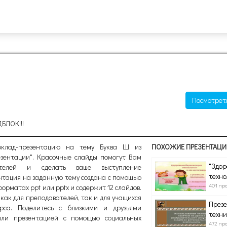
Посмотрет
ДБЛОК!!!
оклад-презентацию на тему Буква Ш из
ПОХОЖИЕ ПРЕЗЕНТАЦИ
езентации". Красочные слайды помогут Вам
"Здо
шателей и сделать ваше выступление
техно
тация на заданную тему создана с помощью
401 пр
орматах ppt или pptx и содержит 12 слайдов.
как для преподавателей, так и для учащихся
Презе
рса. Поделитесь с близкими и друзьями
техни
ли презентацией с помощью социальных
472 пр