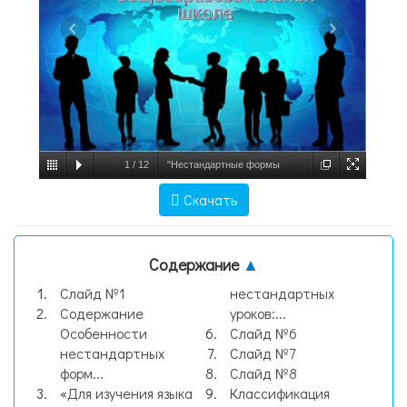
1
/
12
"Нестандартные формы
проведения уроков иностранного языка в
Скачать
средней общеобразовательной школе" -
скачат, слайд №1
Содержание
▲
Слайд №1
нестандартных
Содержание
уроков:...
Особенности
Слайд №6
нестандартных
Слайд №7
форм...
Слайд №8
«Для изучения языка
Классификация