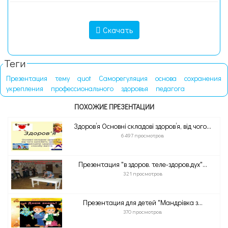
Скачать
Теги
Презентация
тему
quot
Саморегуляция
основа
сохранения
укрепления
профессионального
здоровья
педагога
ПОХОЖИЕ ПРЕЗЕНТАЦИИ
Здоров’я Основні складові здоров’я, від чого...
6 497 просмотров
Презентация "в здоров. теле-здоров.дух"...
321 просмотров
Презентация для детей "Мандрівка з...
370 просмотров