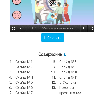
1
/
11
"Саморегуляция - основа
сохранения и укрепления
Скачать
профессионального здоровья педагога" -
скачать презентац, слайд №1
Содержание
▲
Слайд №1
Слайд №8
Слайд №2
Слайд №9
Слайд №3
Слайд №10
Слайд №4
Слайд №11
Слайд №5
Скачать
Слайд №6
Похожие
Слайд №7
презентации