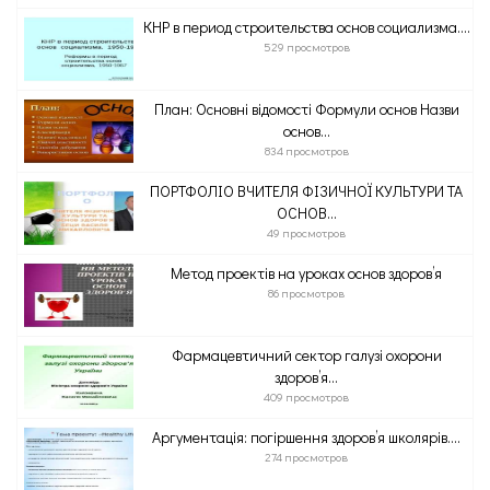
КНР в период строительства основ социализма....
529 просмотров
План: Основні відомості Формули основ Назви
основ...
834 просмотров
ПОРТФОЛІО ВЧИТЕЛЯ ФІЗИЧНОЇ КУЛЬТУРИ ТА
ОСНОВ...
49 просмотров
Метод проектів на уроках основ здоров’я
86 просмотров
Фармацевтичний сектор галузі охорони
здоров’я...
409 просмотров
Аргументація: погіршення здоров’я школярів....
274 просмотров