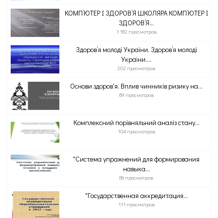
КОМП’ЮТЕР І ЗДОРОВ’Я ШКОЛЯРА КОМП’ЮТЕР І
ЗДОРОВ’Я...
1 182 просмотров
Здоров’я молоді України. Здоров’я молоді
України....
202 просмотров
Основи здоров'я. Вплив чинників ризику на...
89 просмотров
Комплексний порівняльний аналіз стану...
104 просмотров
"Система упражнений для формирования
навыка...
86 просмотров
"Государственная аккредитация...
111 просмотров