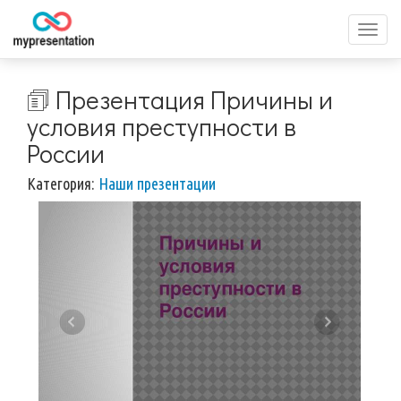
Перек
меню
🗊 Презентация Причины и
условия преступности в
России
Категория:
Наши презентации