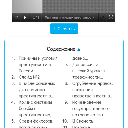
1
/
9
Причины и условия преступности
в России, слайд №1
Скачать
Содержание
▲
Причины и условия
давно...
преступности в
Депрессия и
России
высокий уровень
Слайд №2
тревожности...
В числе основных
Огрубление нравов,
детерминант
снижение
преступности в...
нравственности в...
Кризис системы
Исчезновение
борьбы с
государственного
преступностью,...
патронажа. На...
Среди факторов,
Скачать
порождающих
Похожие