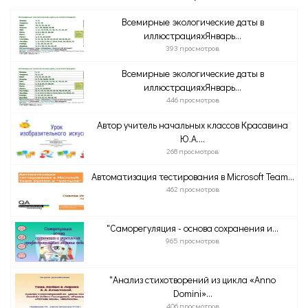
Всемирные экологические даты в
иллюстрацияхЯнварь...
393 просмотров
Всемирные экологические даты в
иллюстрацияхЯнварь...
446 просмотров
Автор учитель начальных классов Красавина
Ю.А....
268 просмотров
Автоматизация тестирования в Microsoft Team...
462 просмотров
"Саморегуляция - основа сохранения и...
965 просмотров
"Анализ стихотворений из цикла «Anno
Domini»...
406 просмотров