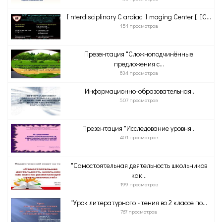
I nterdisciplinary C ardiac I maging Center [ IC...
151 просмотров
Презентация "Сложноподчинённые
предложения с...
834 просмотров
"Информационно-образовательная...
507 просмотров
Презентация "Исследование уровня...
401 просмотров
"Самостоятельная деятельность школьников
как...
199 просмотров
"Урок литературного чтения во 2 классе по...
767 просмотров