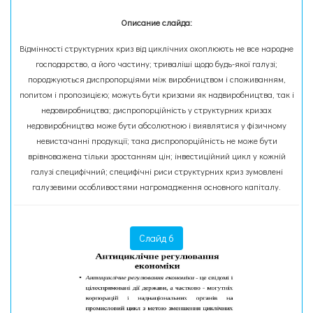
Описание слайда:
Відмінності структурних криз від циклічних охоплюють не все народне
господарство, а його частину; триваліші щодо будь-якої галузі;
породжуються диспропорціями між виробництвом і споживанням,
попитом і пропозицією; можуть бути кризами як надвиробництва, так і
недовиробництва; диспропорційність у структурних кризах
недовиробництва може бути абсолютною і виявлятися у фізичному
невистачанні продукції; така диспропорційність не може бути
врівноважена тільки зростанням цін; інвестиційний цикл у кожній
галузі специфічний; специфічні риси структурних криз зумовлені
галузевими особливостями нагромадження основного капіталу.
Слайд 6