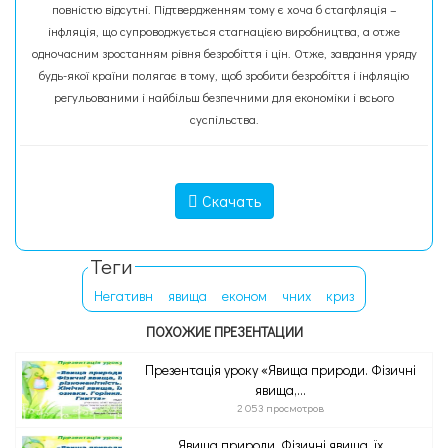
повністю відсутні. Підтвердженням тому є хоча б стагфляція –
інфляція, що супроводжується стагнацією виробництва, а отже
одночасним зростанням рівня безробіття і цін. Отже, завдання уряду
будь-якої країни полягає в тому, щоб зробити безробіття і інфляцію
регульованими і найбільш безпечними для економіки і всього
суспільства.
Скачать
Теги
Негативн
явища
економ
чних
криз
ПОХОЖИЕ ПРЕЗЕНТАЦИИ
Презентація уроку «Явища природи. Фізичні
явища,...
2 053 просмотров
Явища природи. Фізичні явища, їх