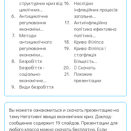
структурних криз від
Наслідки
циклічних...
інфляційних процесів
Антициклічне
загальне...
регулювання
Антиінфляційна
економіки...
політика ефективна
Методи
політика...
антициклічного
Крива Філіпса
регулювання
Крива Філіпса і
економіки...
стагфляція
Безробіття
Більшість...
Безробіття -
Скачать
соціально-
Похожие
економічне...
презентации
Види безробіття
Вы можете ознакомиться и скачать презентацию на
тему Негативні явища економічних криз. Доклад-
сообщение содержит 19 слайдов. Презентации для
любого класса можно скачать бесплатно. Если