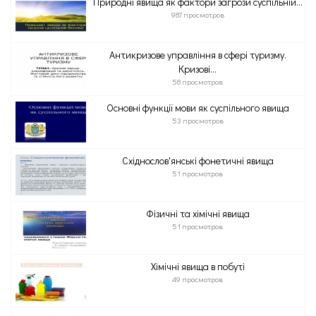
Природні явища як фактори загрози суспільній...
987 просмотров
Антикризове управління в сфері туризму.
Кризові...
58 просмотров
Основні функції мови як суспільного явища
53 просмотров
Східнослов'янські фонетичні явища
51 просмотров
Фізичні та хімічні явища
51 просмотров
Хімічні явища в побуті
49 просмотров