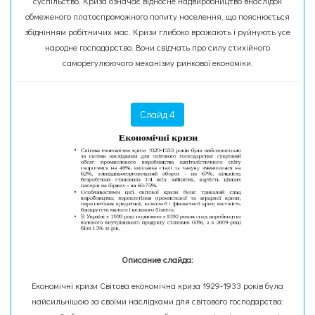
суспільство. Криза означає відносне надвиробництво внаслідок
обмеженого платоспроможного попиту населення, що пояснюється
збіднінням робітничих мас. Кризи глибоко вражають і руйнують усе
народне господарство. Вони свідчать про силу стихійного
саморегулюючого механізму ринкової економіки.
Слайд 4
Описание слайда:
Економічні кризи Світова економічна криза 1929-1933 років була
найсильнішою за своїми наслідками для світового господарства: