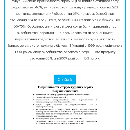
сукупний обсяг промислового виробництва капіталістичного світу
скоротився на 46%, виплавка сталі та чавуну зменшилася на 62%,
зовнішньоторговельний оборот - на 67%, кількість безробітних
становила 1/4 всіх зайнятих, вартість цінних паперів на біржах - на
60-75%. Особливостями цієї світової кризи були: тривалий спад
виробництва; переплетіння промислової та аграрної кризи;
переплетіння кредитної, валютної і фінансової криз; масовість
банкрутств малого і великого бізнесу. В Україні у 1999 році порівняно з
1990 роком спад виробництва валового внутрішнього продукту
становив 60%, а в 2009 році біля 15% за рік.
Слайд 5