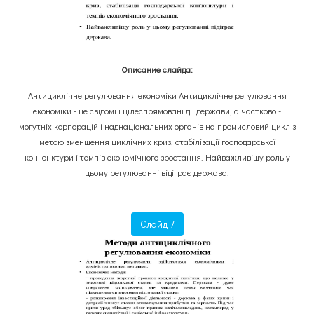
Описание слайда:
Антициклічне регулювання економіки Антициклічне регулювання
економіки - це свідомі і цілеспрямовані дії держави, а частково -
могутніх корпорацій і наднаціональних органів на промисловий цикл з
метою зменшення циклічних криз, стабілізації господарської
кон'юнктури і темпів економічного зростання. Найважливішу роль у
цьому регулюванні відіграє держава.
Слайд 7