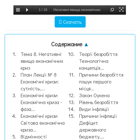
1
/
19
Негативні явища економічних
криз, слайд №1
Скачать
Содержание
▲
Тема 8. Негативні
Теорії безробіття
явища економічних
Технологічна
криз
концепція...
План Лекції № 8
Причини безробіття
Економічні кризи:
пошук першого
сутність,...
місця...
Економічні кризи
Закон Оукена
Економічна криза -
Рівень безробіття
фаза...
Види інфляції
Економічні кризи
Причини інфляції
Світова економічна
Дефіцит
криза...
державного
Відмінності
бюджету,...