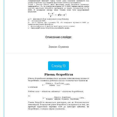
Описание слайда:
Закон Оукена
Слайд 13