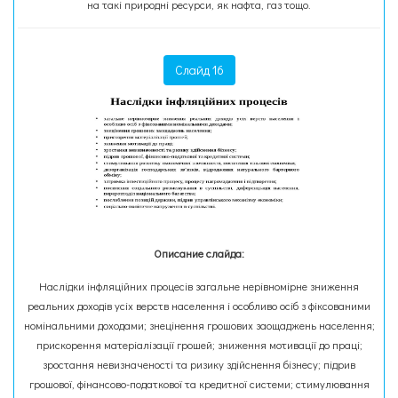
на такі природні ресурси, як нафта, газ тощо.
Слайд 16
Описание слайда:
Наслідки інфляційних процесів загальне нерівномірне зниження
реальних доходів усіх верств населення і особливо осіб з фіксованими
номінальними доходами; знецінення грошових заощаджень населення;
прискорення матеріалізації грошей; зниження мотивації до праці;
зростання невизначеності та ризику здійснення бізнесу; підрив
грошової, фінансово-податкової та кредитної системи; стимулювання