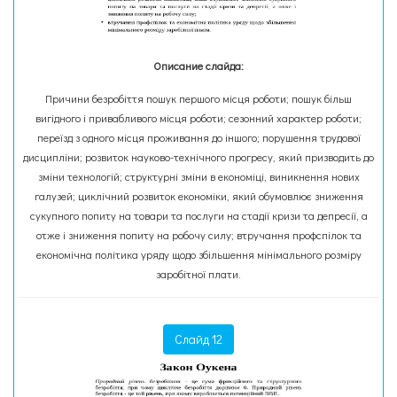
Описание слайда:
Причини безробіття пошук першого місця роботи; пошук більш
вигідного і привабливого місця роботи; сезонний характер роботи;
переїзд з одного місця проживання до іншого; порушення трудової
дисципліни; розвиток науково-технічного прогресу, який призводить до
зміни технологій; структурні зміни в економіці, виникнення нових
галузей; циклічний розвиток економіки, який обумовлює зниження
сукупного попиту на товари та послуги на стадії кризи та депресії, а
отже і зниження попиту на робочу силу; втручання профспілок та
економічна політика уряду щодо збільшення мінімального розміру
заробітної плати.
Слайд 12