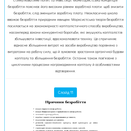
стимулюватиме попит та інвестиції. Монетаристська концепція
безробіття пояснює його високим рів­нем заробітної плати: щоб знизити
безробіття, слід зменшити заробітну плату. Неокласична школа
вважає безробіття природним явищем. Марксистська теорія безробіття
посилається на закономірності капіталістичного способу виробництва,
насамперед закони конкурентної боротьби, які змушують капіталістів
збільшувати інвестиції, вдосконалювати техніку. Це спричиняє
відносне збільшення витрат на засоби виробництва порівняно з
витратами на робочу силу, що й зумовлює зростання органічної будови
капіталу та збільшення безробіття. Останнє також пов'язане з
циклічними процесами нагромадження капіталу й особливостями
відтворення.
Слайд 11