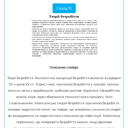
Слайд 10
Описание слайда:
Теорії безробіття Технологічна концепція безробіття виникла в середині
50-х років XX ст. Згідно з нею, причиною безробіття є прогрес техніки,
технічні зміни у виробництві, особливо раптові. Боротися з безробіттям
можна лише через обмеження технологічного прогресу, його
сповільненням. Кейнсіанська теорія безробіття причиною безробіття
називає недостатній попит на товари, що зумовлено схильністю людей
до заощадження та недостатніми стимулами до інвестицій. Кейнсіанці
переконані, що ліквідувати безробіття можна, якщо держава