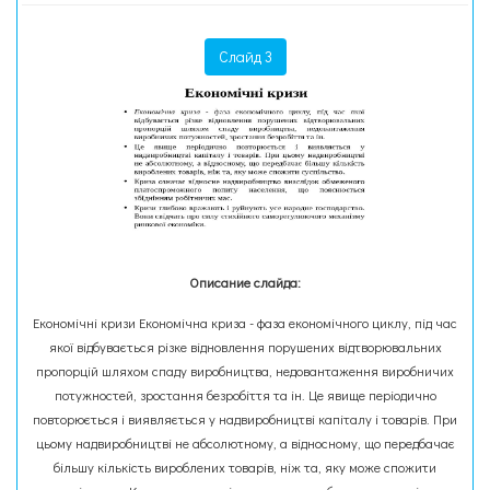
Слайд 3
Описание слайда:
Економічні кризи Економічна криза - фаза економічного циклу, під час
якої відбувається різке відновлення порушених відтворювальних
пропорцій шляхом спаду виробництва, недовантаження виробничих
потужностей, зростання безробіття та ін. Це явище періодично
повторюється і виявляється у надвиробництві капіталу і товарів. При
цьому надвиробництві не абсолютному, а відносному, що передбачає
більшу кількість вироблених товарів, ніж та, яку може спожити