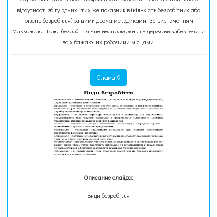
відсутності збігу одних і тих же показників (кількість безробітних або
рівень безробіття) за цими двома методиками. За визначенням
Макконала і Брю, безробіття - це неспроможність держави забезпечити
всіх бажаючих робочими місцями.
Слайд 9
Описание слайда:
Види безробіття