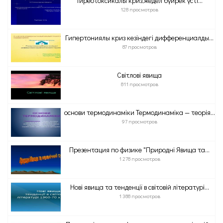
Тиреотоксикалық криз,жедел бүйрек үсті...
128 просмотров
Гипертониялық криз кезіндегі дифференциалдық...
87 просмотров
Світлові явища
811 просмотров
основи термодинаміки Термодинаміка — теорія...
97 просмотров
Презентация по физике "Природні Явища та...
1 278 просмотров
Нові явища та тенденції в світовій літературі...
1 388 просмотров