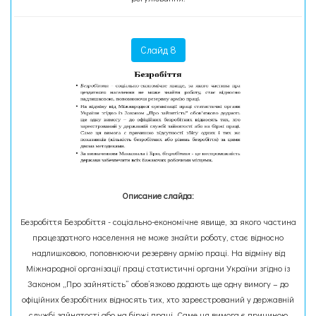
Слайд 8
Описание слайда:
Безробіття Безробіття - соціально-економічне явище, за якого частина
пра­цездатного населення не може знайти роботу, стає відносно
надлишковою, поповнюючи резервну армію праці. На відміну від
Міжнародної організації праці статистичні органи України згідно із
Законом „Про зайнятість” обов’язково додають ще одну вимогу – до
офіційних безробітних відносять тих, хто зареєстрований у державній
службі зайнятості або на біржі праці. Саме ця вимога є причиною