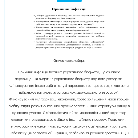
Описание слайда:
Причини інфляції Дефіцит державного бюджету, що означає
перевищення видатків державного бюджету над його доходами.
Фінансування інвестицій в галузі народного господарства, якщо вони
здійснюються знову ж за рахунок „друкарського верстату”.
Фінансування мілітаризації економіки, тобто збільшення маси грошей
в обігу задля розвитку воєнної промисловості. Зміни структури ринку в
сучасних умовах. Олігополістичний та монополістичний характер
економіки призводить до стійкого інфляційного процесу. Посилення
міжнародних економічних відносин, „відкритість” економік збільшує
небезпеку „імпортованої” інфляції, особливо за рахунок зростання цін