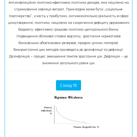
Антиінфляційна політика ефективна політика доходів, яка націлена на
стримування інфляції витрат. Прикладом може бути „соціальне
партнерство”, участь у прибутках; антимонопольна діяльність в сфері
ціноутворення; політика, націлена на скорочення дефіциту державного
бюджету; ефективна грошова політика центрального банку
(підвищення облікової ставки відсотку, зростання нормативів
банківських обов’язкових резервів, продаж цінних паперів).
Використання цих методів призводить до дезінфляції та дефляції.
Дезінфляція – процес зменшення темпів зростання цін. Дефляція – це
зниження загального рівня цін.
Слайд 18