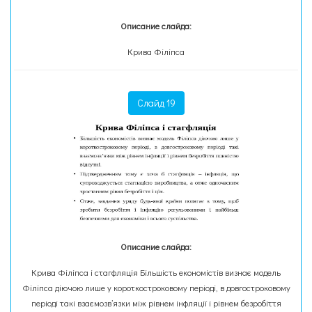
Описание слайда:
Крива Філіпса
Слайд 19
Описание слайда:
Крива Філіпса і стагфляція Більшість економістів визнає модель
Філіпса діючою лише у короткостроковому періоді, в довгостроковому
періоді такі взаємозв’язки між рівнем інфляції і рівнем безробіття