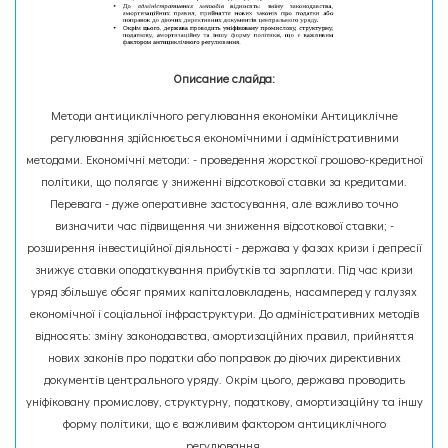
Описание слайда:
Методи антициклічного регулювання економіки Антициклічне
регулювання здійснюється економічними і адміністративними
методами. Економічні методи: - проведення жорсткої грошово-кредитної
політики, що полягає у зниженні відсоткової ставки за кредитами.
Перевага - дуже оперативне застосування, але важливо точно
визначити час підвищення чи зниження відсоткової ставки; -
розширення інвестиційної діяльності - держава у фазах кризи і депресії
знижує ставки оподаткування прибутків та зарплати. Під час кризи
уряд збільшує обсяг прямих капіталовкладень, насамперед у галузях
економічної і соціальної інфраструктури. До адміністративних методів
відносять: зміну законодавства, амортизаційних правил, прийняття
нових законів про податки або поправок до діючих директивних
документів центрального уряду. Окрім цього, держава проводить
уніфіковану промислову, структурну, податкову, амортизаційну та іншу
форму політики, що є важливим фактором антициклічного
регулювання.