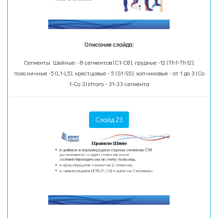
Описание слайда:
Сегменты: Шейные - 8 сегментов (С1-С8), грудные -12 (Тh1-Тh12),
поясничные -5 (L1-L5), крестцовые - 5 (S1-S5), копчиковые - от 1 до 3 (Cо
1-Cо 3) Итого - 31-33 сегмента
Слайд 23