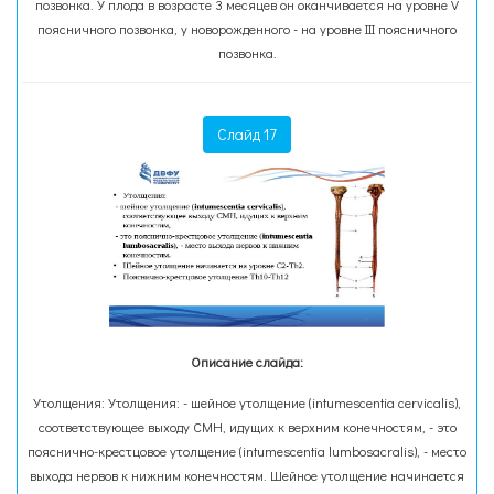
позвонка. У плода в возрасте 3 месяцев он оканчивается на уровне V
поясничного позвонка, у новорожденного - на уровне III поясничного
позвонка.
Слайд 17
Описание слайда:
Утолщения: Утолщения: - шейное утолщение (intumescentia cervicalis),
соответствующее выходу СМН, идущих к верхним конечностям, - это
пояснично-крестцовое утолщение (intumescentia lumbosacralis), - место
выхода нервов к нижним конечностям. Шейное утолщение начинается