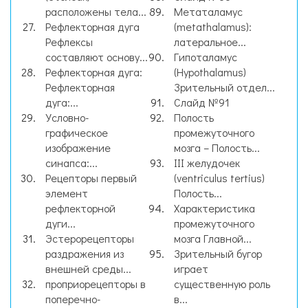
расположены тела...
Метаталамус
Рефлекторная дуга
(metathalamus):
Рефлексы
латеральное...
составляют основу...
Гипоталамус
Рефлекторная дуга:
(Hypothalamus)
Рефлекторная
Зрительный отдел...
дуга:...
Слайд №91
Условно-
Полость
графическое
промежуточного
изображение
мозга – Полость...
синапса:...
III желудочек
Рецепторы первый
(ventriculus tertius)
элемент
Полость...
рефлекторной
Характеристика
дуги...
промежуточного
Эстерорецепторы
мозга Главной...
раздражения из
Зрительный бугор
внешней среды...
играет
проприорецепторы в
существенную роль
поперечно-
в...