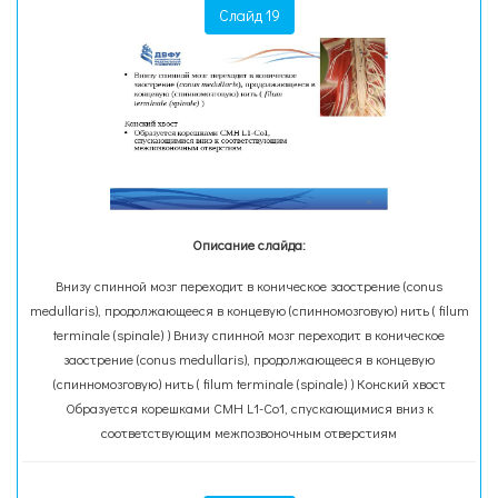
Слайд 19
Описание слайда:
Внизу спинной мозг переходит в коническое заострение (conus
medullaris), продолжающееся в концевую (спинномозговую) нить ( filum
terminale (spinale) ) Внизу спинной мозг переходит в коническое
заострение (conus medullaris), продолжающееся в концевую
(спинномозговую) нить ( filum terminale (spinale) ) Конский хвост
Образуется корешками СМН L1-Co1, спускающимися вниз к
соответствующим межпозвоночным отверстиям