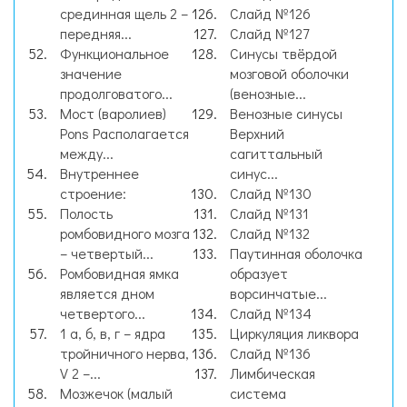
срединная щель 2 –
Слайд №126
передняя...
Слайд №127
Функциональное
Синусы твёрдой
значение
мозговой оболочки
продолговатого...
(венозные...
Мост (варолиев)
Венозные синусы
Pons Располагается
Верхний
между...
сагиттальный
Внутреннее
синус...
строение:
Слайд №130
Полость
Слайд №131
ромбовидного мозга
Слайд №132
– четвертый...
Паутинная оболочка
Ромбовидная ямка
образует
является дном
ворсинчатые...
четвертого...
Слайд №134
1 а, б, в, г – ядра
Циркуляция ликвора
тройничного нерва,
Слайд №136
V 2 –...
Лимбическая
Мозжечок (малый
система