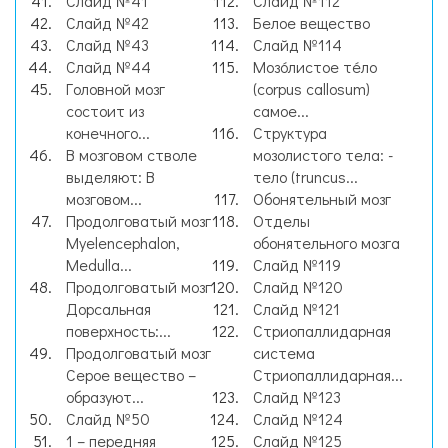
Слайд №41
Слайд №112
Слайд №42
Белое вещество
Слайд №43
Слайд №114
Слайд №44
Мозо́листое те́ло
Головной мозг
(corpus callosum)
состоит из
самое...
конечного...
Структура
В мозговом стволе
мозолистого тела: -
выделяют: В
тело (truncus...
мозговом...
Обонятельный мозг
Продолговатый мозг
Отделы
Myelencephalon,
обонятельного мозга
Medulla...
Слайд №119
Продолговатый мозг
Слайд №120
Дорсальная
Слайд №121
поверхность:...
Стриопаллидарная
Продолговатый мозг
система
Серое вещество –
Стриопаллидарная...
образуют...
Слайд №123
Слайд №50
Слайд №124
1 – передняя
Слайд №125