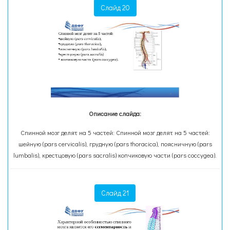
Слайд 20
Описание слайда:
Спинной мозг делят на 5 частей: Спинной мозг делят на 5 частей:
шейную (pars cervicalis), грудную (pars thoracica), поясничную (pars
lumbalis), крестцовую (pars sacralis) копчиковую части (pars coccygea).
Слайд 21