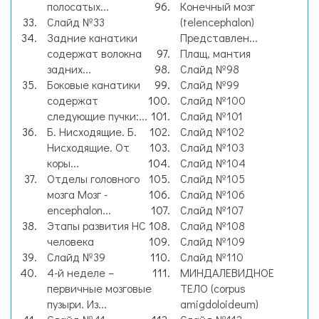
полосатых...
Конечный мозг
Слайд №33
(telencephalon)
Задние канатики
Представлен...
содержат волокна
Плащ, мантия
задних...
Слайд №98
Боковые канатики
Слайд №99
содержат
Слайд №100
следующие пучки:...
Слайд №101
Б. Нисходящие. Б.
Слайд №102
Нисходящие. От
Слайд №103
коры...
Слайд №104
Отделы головного
Слайд №105
мозга Мозг -
Слайд №106
encephalon...
Слайд №107
Этапы развития НС
Слайд №108
человека
Слайд №109
Слайд №39
Слайд №110
4-й неделе –
МИНДАЛЕВИДНОЕ
первичные мозговые
ТЕЛО (corpus
пузыри. Из...
amigdoloideum)