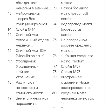
объединяют
можно...
нейроны в единые...
Ножки большого
Нейрональная
мозга (pedunculi
теория Вся
cerebri)...
функционирующая...
Водопровод мозга
Слайд №14
(aqueductus
Спинной мозг
cerebri)...
туловищный отдел
На поперечном
нервной...
разрезе среднего
Спинной мозг (СМ)
мозга...
(Medulla spinalis)...
1. Крыша среднего
Утолщения:
мозга, tectum...
Утолщения: -
Слайд №77
шейное
Слайд №78
утолщение...
Внутреннее
Различают 4
строение: Ниже
поверхности
водопровода: на...
спинного мозга:...
среднем мозге
Внизу спинной мозг
человека имеются:
переходит в
1)...