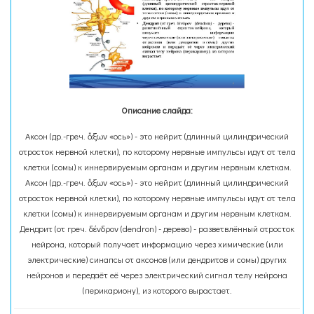
Описание слайда:
Аксон (др.-греч. ἄξων «ось») - это нейрит (длинный цилиндрический
отросток нервной клетки), по которому нервные импульсы идут от тела
клетки (сомы) к иннервируемым органам и другим нервным клеткам.
Аксон (др.-греч. ἄξων «ось») - это нейрит (длинный цилиндрический
отросток нервной клетки), по которому нервные импульсы идут от тела
клетки (сомы) к иннервируемым органам и другим нервным клеткам.
Дендрит (от греч. δένδρον (dendron) - дерево) - разветвлённый отросток
нейрона, который получает информацию через химические (или
электрические) синапсы от аксонов (или дендритов и сомы) других
нейронов и передаёт её через электрический сигнал телу нейрона
(перикариону), из которого вырастает.