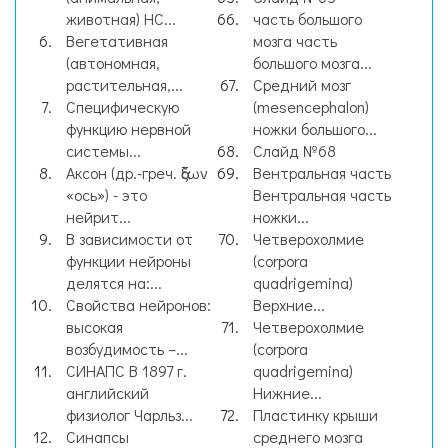
животная) НС...
часть большого
Вегетативная
мозга часть
(автономная,
большого мозга...
растительная,...
Средний мозг
Специфическую
(mesencephalon)
функцию нервной
ножки большого...
системы...
Слайд №68
Аксон (др.-греч. ἄξων
Вентральная часть
«ось») - это
Вентральная часть
нейрит...
ножки...
В зависимости от
Четверохолмие
функции нейроны
(corpora
делятся на:...
quadrigemina)
Свойства нейронов:
Верхние...
высокая
Четверохолмие
возбудимость –...
(corpora
СИНАПС В 1897 г.
quadrigemina)
английский
Нижние...
физиолог Чарльз...
Пластинку крыши
Синапсы
среднего мозга