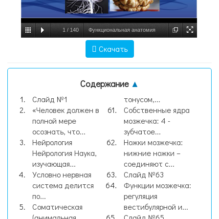
1
/
140
Функциональная анатомия
спинного и головного мозга, слайд №1
Скачать
Содержание
▲
Слайд №1
тонусом,...
«Человек должен в
Собственные ядра
полной мере
мозжечка: 4 -
осознать, что...
зубчатое...
Нейрология
Ножки мозжечка:
Нейрология Наука,
нижние ножки –
изучающая...
соединяют с...
Условно нервная
Слайд №63
система делится
Функции мозжечка:
по...
регуляция
Соматическая
вестибулярной и...
(анимальная,
Слайд №65