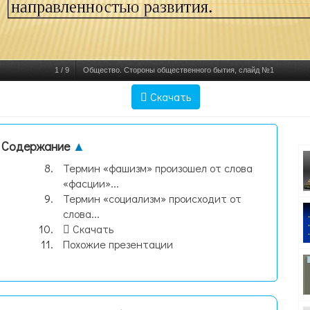
1
/
9
Общество. Стороны общественного бытия, слайд №1
Скачать
Содержание
▲
Термин «фашизм» произошел от слова
«фасции»...
Термин «социализм» происходит от
слова...
Скачать
Похожие презентации