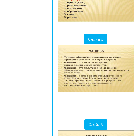
Слайд 8
Слайд 9