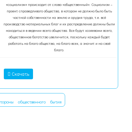
«социализм» происходит от слова «общественный». Социализм –
проект справедливого общества, в котором не должно было быть
частной собственности на землю и орудия труда, т.е. всё
производство материальных благ и их распределение должны были
находиться в ведении всего общества. Все будут хозяевами всего,
общественное богатство увеличится, поскольку каждый будет
работать на благо общества, на благо всех, а значит и на своё
благо.
Скачать
тороны
общественного
бытия