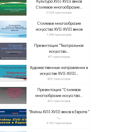
Культура XVII-XVIII веков
Стилевое многообразие...
2 034 просмотров
Стилевое многообразие
искусства XVII-XVIII веков
1 298 просмотров
Презентация "Театральное
искусство...
677 просмотров
Художественные направления в
искусстве XVII-XVIII...
402 просмотров
Презентация "Стилевое
многообразие искусства...
423 просмотров
"Войны XVII-XVIII веков в Европе."
-...
4 103 просмотров