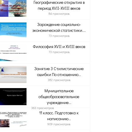
Географические открытия в
период XVII-XVIII веков
84 просмотров
Зарождение социально-
экономической статистики....
73 просмотров
Философия XVII и XVIII веков
73 просмотров
Занятие 3 Стилистические
ошибки По отношению...
382 просмотров
Муниципальное
общеобразовательное
учреждение...
363 просмотров
11 класс. Подготовка к
написанию...
909 просмотров