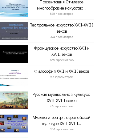
Презентация Стилевое
многообразие искусства...
828 просмотров
Театральное искусство XVII-XVIII
веков
374 просмотров
Французское искусство XVII и
XVIII веков
125 просмотров
Философия XVII и XVIII веков
55 просмотров
Русская музыкальная культура
XVII-XVIII веков
65 просмотров
Музыка и театр в европейской
культуре XVII-XVIII...
384 просмотров