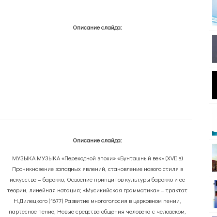
Описание слайда:
Описание слайда:
МУЗЫКА МУЗЫКА «Переходной эпохи» «Бунташный век» (XVII в)
Проникновение западных явлений, становление нового стиля в
искусстве – барокко; Освоение принципов культуры барокко и ее
теории, линейная нотация; «Мусикийская грамматика» – трактат
Н.Дилецкого (1677) Развитие многоголосия в церковном пении,
партесное пение; Новые средства общения человека с человеком,