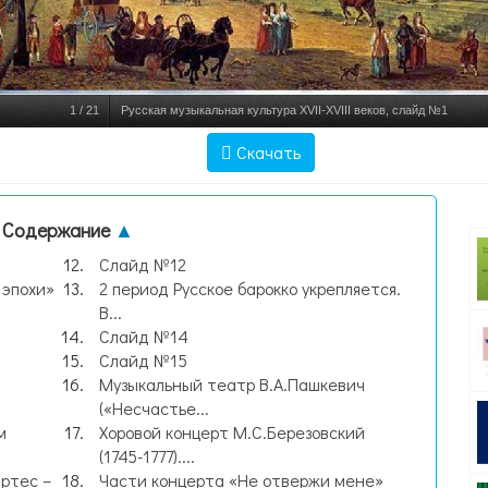
1
/
21
Русская музыкальная культура XVII-XVIII веков, слайд №1
Скачать
Содержание
▲
Слайд №12
эпохи»
2 период Русское барокко укрепляется.
В...
Слайд №14
Слайд №15
Музыкальный театр В.А.Пашкевич
(«Несчастье...
м
Хоровой концерт М.С.Березовский
(1745-1777)....
ртес –
Части концерта «Не отвержи мене»