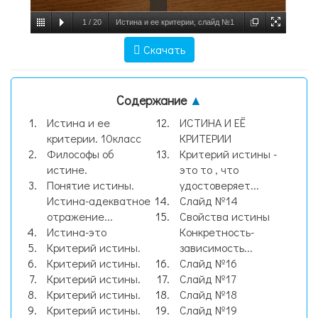
1
/
20
Истина и ее критерии, слайд №1
Скачать
Содержание
▲
Истина и ее
ИСТИНА И ЕЁ
критерии. 10класс
КРИТЕРИИ
Философы об
Критерий истины -
истине.
это то , что
Понятие истины.
удостоверяет...
Истина-адекватное
Слайд №14
отражение...
Свойства истины
Истина-это
Конкретность-
Критерий истины.
зависимость...
Критерий истины.
Слайд №16
Критерий истины.
Слайд №17
Критерий истины.
Слайд №18
Критерий истины.
Слайд №19