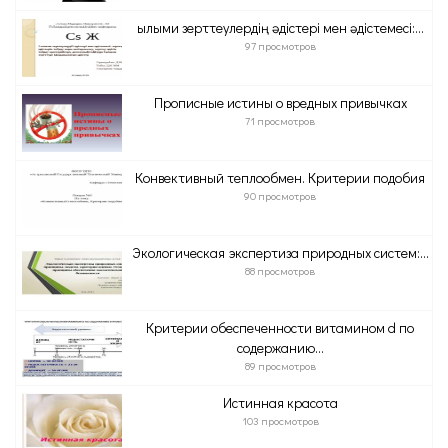
Ғылыми зерттеулердің әдістері мен әдістемесі:...
97 просмотров
Прописные истины о вредных привычках
71 просмотров
Конвективный теплообмен. Критерии подобия
90 просмотров
Экологическая экспертиза природных систем:...
88 просмотров
Критерии обеспеченности витамином d по
содержанию...
89 просмотров
Истинная красота
103 просмотров