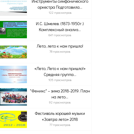
Инструменты симфонического
оркестра Подготовила...
122 просмотров
И.С. Шмелев. (1873-1950г.)
Комплексный анализ...
641 просмотров
Лето, лето к нам пришло!
78 просмотров
«Лето, Лето к нам пришло!»
Средняя группа...
105 просмотров
"Феникс" – зима 2018-2019. План
на лето...
92 просмотров
Фестиваль хорошей музыки
«Завтра лето» 2018
77 просмотров