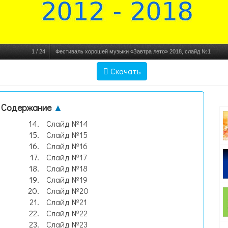
1
/
24
Фестиваль хорошей музыки «Завтра лето» 2018, слайд №1
Скачать
Содержание
▲
Слайд №14
Слайд №15
Слайд №16
Слайд №17
Слайд №18
Слайд №19
Слайд №20
Слайд №21
Слайд №22
Слайд №23