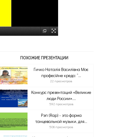
ПОХОЖИЕ ПРЕЗЕНТАЦИИ
Гичко Наталія Василівна Моє
професійне кредо: “...
22 просмотров
Конкурс презентаций «Великие
люди России»....
592 просмотров
Рэп (Rap) - это форма
танцевальной музыки, для...
506 просмотров