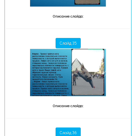
Описание слайда:
Слайд 35
Описание слайда:
Слайд 36