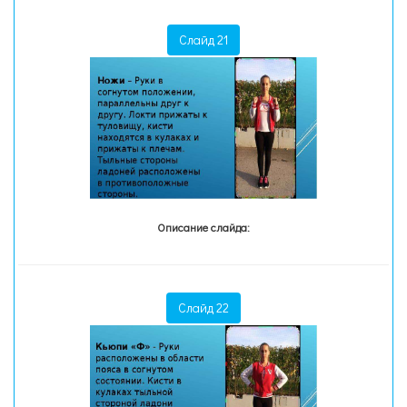
Слайд 21
Описание слайда:
Слайд 22