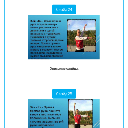
Слайд 24
Описание слайда:
Слайд 25