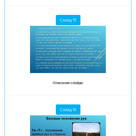
Слайд 15
Описание слайда:
Слайд 16