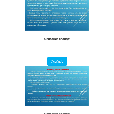
Описание слайда:
Слайд 8
Описание слайда: