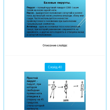
Описание слайда:
Слайд 40