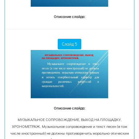
Описание слайда:
Слайд 5
Описание слайда:
МУЗЫКАЛЬНОЕ СОПРОВОЖДЕНИЕ, ВЫХОД НА ПЛОЩАДКУ,
ХРОНОМЕТРАЖ. Музыкальное сопровождение и текст песен (в том
числе иностранный) не должны противоречить морально-этическим