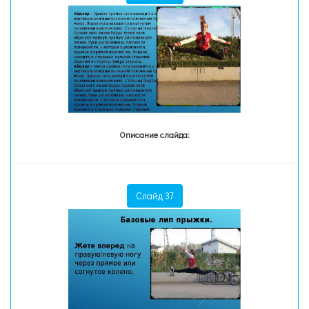
Описание слайда:
Слайд 37