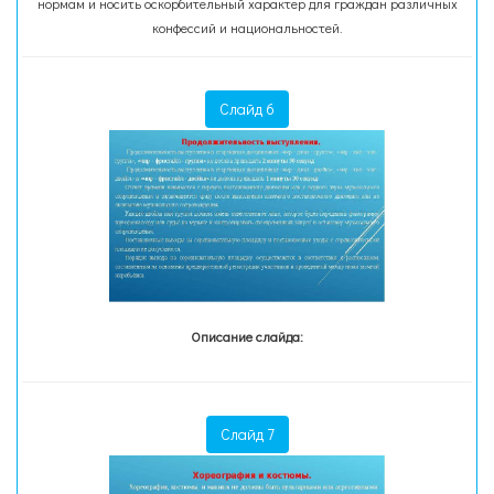
нормам и носить оскорбительный характер для граждан различных
конфессий и национальностей.
Слайд 6
Описание слайда:
Слайд 7