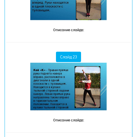
Описание слайда:
Слайд 23
Описание слайда: