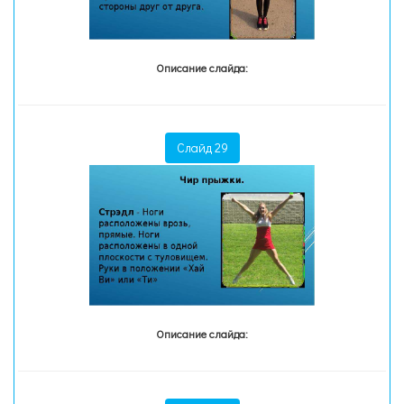
Описание слайда:
Слайд 29
Описание слайда: