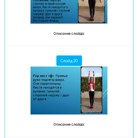
Описание слайда:
Слайд 20
Описание слайда: