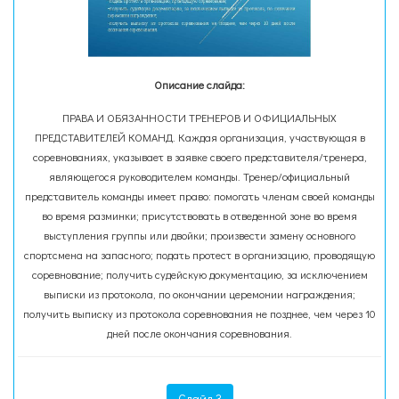
Описание слайда:
ПРАВА И ОБЯЗАННОСТИ ТРЕНЕРОВ И ОФИЦИАЛЬНЫХ
ПРЕДСТАВИТЕЛЕЙ КОМАНД. Каждая организация, участвующая в
соревнованиях, указывает в заявке своего представителя/тренера,
являющегося руководителем команды. Тренер/официальный
представитель команды имеет право: помогать членам своей команды
во время разминки; присутствовать в отведенной зоне во время
выступления группы или двойки; произвести замену основного
спортсмена на запасного; подать протест в организацию, проводящую
соревнование; получить судейскую документацию, за исключением
выписки из протокола, по окончании церемонии награждения;
получить выписку из протокола соревнования не позднее, чем через 10
дней после окончания соревнования.
Слайд 3