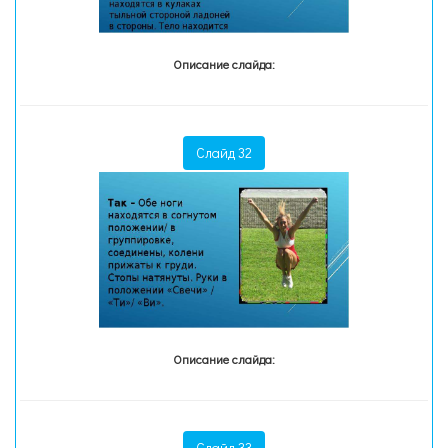
Описание слайда:
Слайд 32
Описание слайда:
Слайд 33