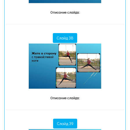
Описание слайда:
Слайд 38
Описание слайда:
Слайд 39