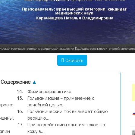
ярская государственная медицинская академия Кафедра восстановительной медицин
Теоретические основ, слайд №1
Скачать
Содержание
▲
Физиопрофилактика
Гальванизация – применение с
правка
лечебной целью...
Гальванический ток вызывает общую
ицины,
реакцию...
При воздействии гальв-им током на
апии
кожу в...