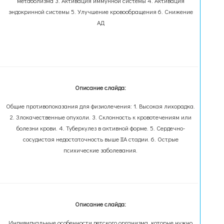
метаболизма 3. Активация иммунной системы 4. Активация
эндокринной системы 5. Улучшение кровообращения 6. Снижение
АД
Описание слайда:
Общие противопоказания для физиолечения: 1. Высокая лихорадка.
2. Злокачественные опухоли. 3. Склонность к кровотечениям или
болезни крови. 4. Туберкулез в активной форме. 5. Сердечно-
сосудистая недостаточность выше IIА стадии. 6. Острые
психические заболевания.
Описание слайда:
Индивидуальные особенности детского организма, которые нужно