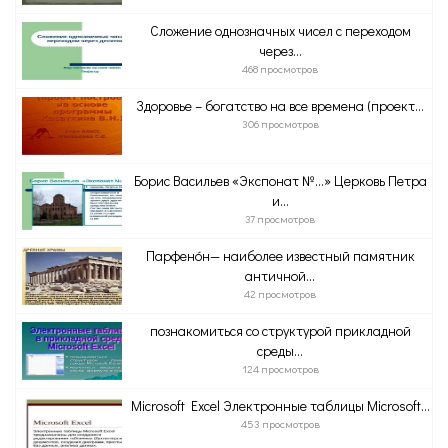
Сложение однозначных чисел с переходом
через...
468 просмотров
Здоровье – богатство на все времена (проект...
306 просмотров
Борис Васильев «Экспонат №…» Церковь Петра
и...
37 просмотров
Парфено́н— наиболее известный памятник
античной...
42 просмотров
познакомиться со структурой прикладной
среды...
124 просмотров
Microsoft Excel Электронные таблицы Microsoft...
453 просмотров