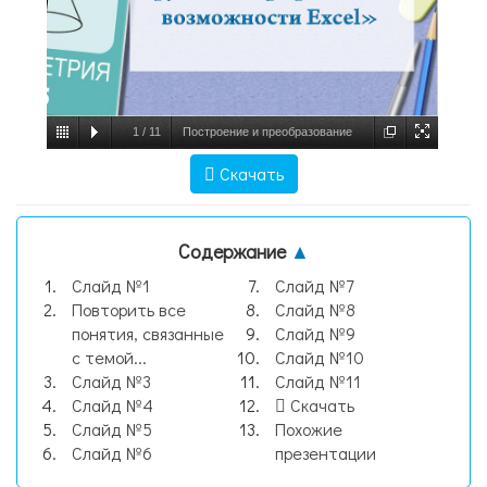
1
/
11
Построение и преобразование
графиков квадратичной функции.
Скачать
Графические возможности Excel, слайд
№1
Содержание
▲
Слайд №1
Слайд №7
Повторить все
Слайд №8
понятия, связанные
Слайд №9
с темой...
Слайд №10
Слайд №3
Слайд №11
Слайд №4
Скачать
Слайд №5
Похожие
Слайд №6
презентации