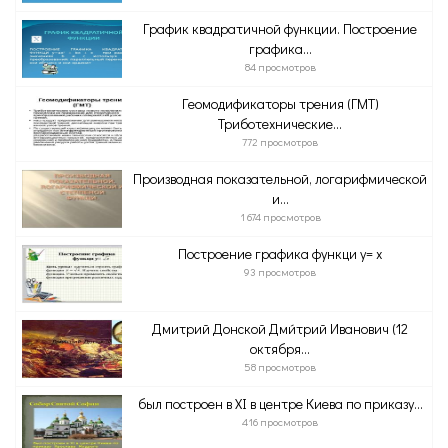
График квадратичной функции. Построение
графика...
84 просмотров
Геомодификаторы трения (ГМТ)
Триботехнические...
772 просмотров
Производная показательной, логарифмической
и...
1 674 просмотров
Построение графика функци y= x
93 просмотров
Дмитрий Донской Дми́трий Иванович (12
октября...
58 просмотров
был построен в XI в центре Киева по приказу...
416 просмотров