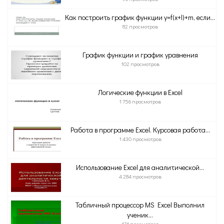
Как построить график функции y=f(x+l)+m, если...
82 просмотров
График функции и график уравнения
102 просмотров
Логические функции в Excel
1 756 просмотров
Работа в программе Excel. Курсовая работа...
1 430 просмотров
Использование Excel для аналитической...
4 284 просмотров
Табличный процессор MS Excel Выполнил
ученик...
474 просмотров