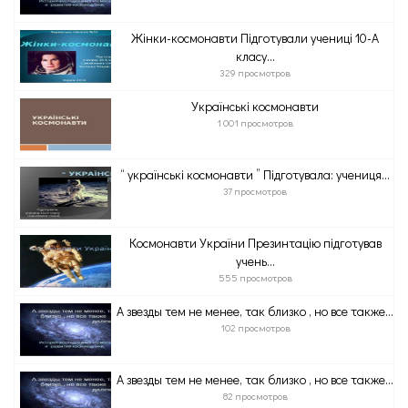
Жінки-космонавти Підготували учениці 10-А
класу...
329 просмотров
Українські космонавти
1 001 просмотров
“ українські космонавти ” Підготувала: учениця...
37 просмотров
Космонавти України Презинтацію підготував
учень...
555 просмотров
А звезды тем не менее, так близко , но все также...
102 просмотров
А звезды тем не менее, так близко , но все также...
82 просмотров