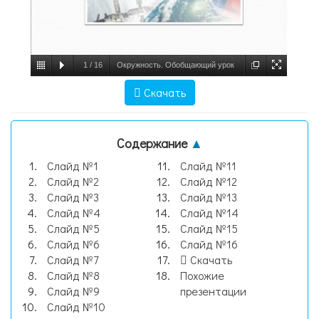
1
/
16
Окружность. Обобщающий урок
в 8 классе по геометрии к дню
Скачать
космонавтики, слайд №1
Содержание
▲
Слайд №1
Слайд №11
Слайд №2
Слайд №12
Слайд №3
Слайд №13
Слайд №4
Слайд №14
Слайд №5
Слайд №15
Слайд №6
Слайд №16
Слайд №7
Скачать
Слайд №8
Похожие
Слайд №9
презентации
Слайд №10