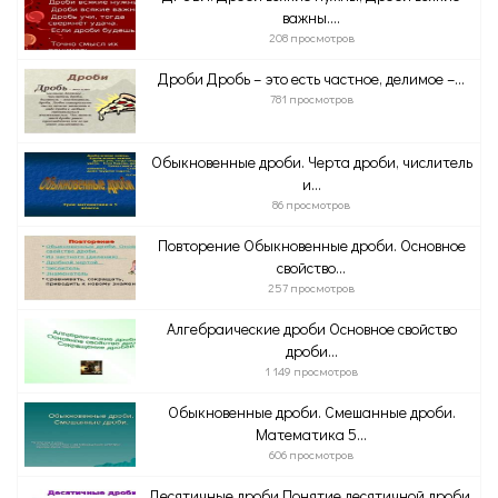
важны....
208 просмотров
Дроби Дробь – это есть частное, делимое –...
781 просмотров
Обыкновенные дроби. Черта дроби, числитель
и...
86 просмотров
Повторение Обыкновенные дроби. Основное
свойство...
257 просмотров
Алгебраические дроби Основное свойство
дроби...
1 149 просмотров
Обыкновенные дроби. Смешанные дроби.
Математика 5...
606 просмотров
Десятичные дроби Понятие десятичной дроби.