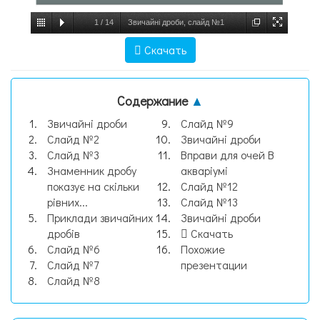
1
/
14
Звичайні дроби, слайд №1
Скачать
Содержание
▲
Звичайні дроби
Слайд №9
Слайд №2
Звичайні дроби
Слайд №3
Вправи для очей В
Знаменник дробу
акваріумі
показує на скільки
Слайд №12
рівних...
Слайд №13
Приклади звичайних
Звичайні дроби
дробів
Скачать
Слайд №6
Похожие
Слайд №7
презентации
Слайд №8