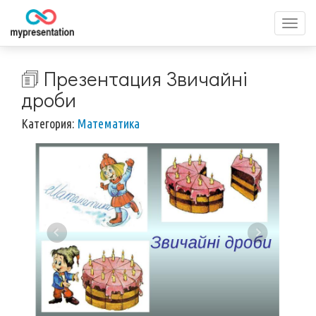
Перек
меню
🗊 Презентация Звичайні
дроби
Категория:
Математика