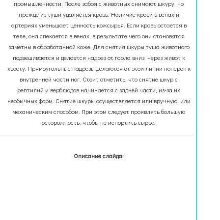
промышленности. После забоя с животных снимают шкуру, но
прежде из туши удаляется кровь. Наличие крови в венах и
артериях уменьшает ценность кожсырья. Если кровь остается в
теле, она спекается в венах, в результате чего они становятся
заметны в обработанной коже. Для снятия шкуры туша животного
подвешивается и делается надрез от горла вниз, через живот к
хвосту. Прямоугольные надрезы делаются от этой линии поперек к
внутренней части ног. Стоит отметить, что снятие шкур с
рептилий и верблюдов начинается с задней части, из-за их
необычных форм. Снятие шкуры осуществляется или вручную, или
механическим способом. При этом следует проявлять большую
осторожность, чтобы не испортить сырье.
Описание слайда: