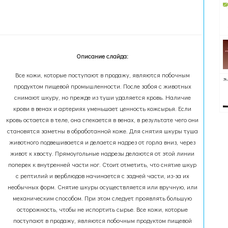
Описание слайда:
Все кожи, которые поступают в продажу, являются побочным
продуктом пищевой промышленности. После забоя с животных
снимают шкуру, но прежде из туши удаляется кровь. Наличие
крови в венах и артериях уменьшает ценность кожсырья. Если
кровь остается в теле, она спекается в венах, в результате чего они
становятся заметны в обработанной коже. Для снятия шкуры туша
животного подвешивается и делается надрез от горла вниз, через
живот к хвосту. Прямоугольные надрезы делаются от этой линии
поперек к внутренней части ног. Стоит отметить, что снятие шкур
с рептилий и верблюдов начинается с задней части, из-за их
необычных форм. Снятие шкуры осуществляется или вручную, или
механическим способом. При этом следует проявлять большую
осторожность, чтобы не испортить сырье. Все кожи, которые
поступают в продажу, являются побочным продуктом пищевой