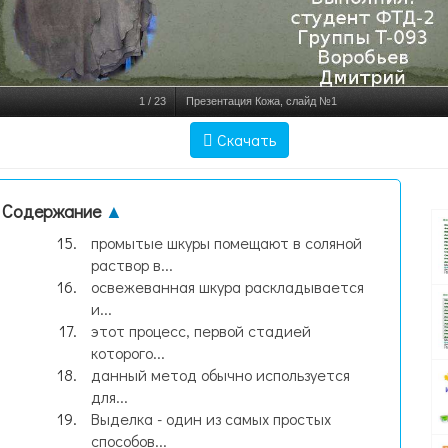
1
/
23
Презентация Кожа, слайд №1
Скачать
Содержание
▲
промытые шкуры помещают в соляной
раствор в...
освежеванная шкура раскладывается
и...
этот процесс, первой стадией
которого...
данный метод обычно используется
для...
Выделка - один из самых простых
способов...