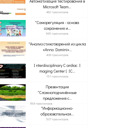
Автоматизация тестирования в
Microsoft Team...
462 просмотров
"Саморегуляция - основа
сохранения и...
965 просмотров
"Анализ стихотворений из цикла
«Anno Domini»...
406 просмотров
I nterdisciplinary C ardiac I
maging Center [ IC...
151 просмотров
Презентация
"Сложноподчинённые
предложения с...
834 просмотров
"Информационно-
образовательная...
507 просмотров