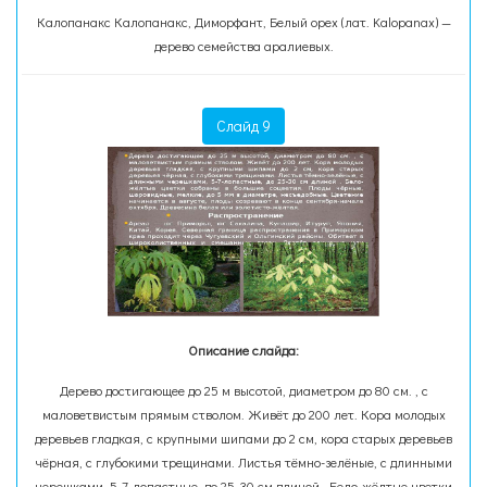
Калопанакс Калопанакс, Диморфант, Белый орех (лат. Kalopanax) —
дерево семейства аралиевых.
Слайд 9
Описание слайда:
Дерево достигающее до 25 м высотой, диаметром до 80 см. , с
маловетвистым прямым стволом. Живёт до 200 лет. Кора молодых
деревьев гладкая, с крупными шипами до 2 см, кора старых деревьев
чёрная, с глубокими трещинами. Листья тёмно-зелёные, с длинными
черешками, 5-7-лопастные, до 25-30 см длиной . Бело-жёлтые цветки