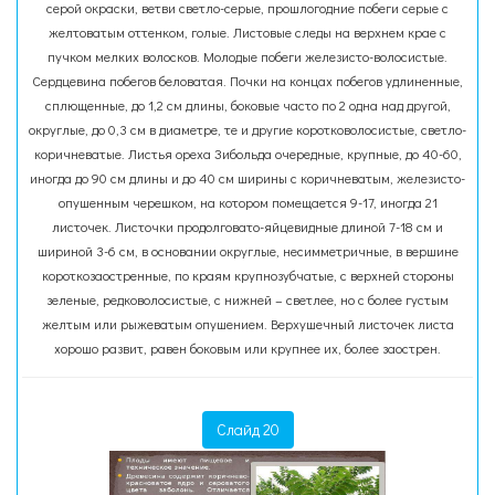
серой окраски, ветви светло-серые, прошлогодние побеги серые с
желтоватым оттенком, голые. Листовые следы на верхнем крае с
пучком мелких волосков. Молодые побеги железисто-волосистые.
Сердцевина побегов беловатая. Почки на концах побегов удлиненные,
сплющенные, до 1,2 см длины, боковые часто по 2 одна над другой,
округлые, до 0,3 см в диаметре, те и другие коротковолосистые, светло-
коричневатые. Листья ореха Зибольда очередные, крупные, до 40-60,
иногда до 90 см длины и до 40 см ширины с коричневатым, железисто-
опушенным черешком, на котором помещается 9-17, иногда 21
листочек. Листочки продолговато-яйцевидные длиной 7-18 см и
шириной 3-6 см, в основании округлые, несимметричные, в вершине
короткозаостренные, по краям крупнозубчатые, с верхней стороны
зеленые, редковолосистые, с нижней – светлее, но с более густым
желтым или рыжеватым опушением. Верхушечный листочек листа
хорошо развит, равен боковым или крупнее их, более заострен.
Слайд 20