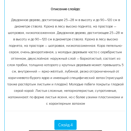
Описание слайда:
Двудомное дерево, достигающее 25—28 м в высоту и до 90—120 см в
диаметре ствола. Крона в лесу высоко поднята, на просторе —
шатровая, низкопосаженная. Двудомное дерево, достигающее 25—28 м
в высоту и до 90—120 см в диаметре ствола. Крона в лесу высоко
поднята, на просторе — шатровая, низкопосаженная. Кора пепельно-
серая, очень декоративная, у молодых деревьев часто с серебристым
оттенком, двухслойная: наружный слой — бархатистый, состоит из
слоя пробки, толщина которого у крупных деревьев может превышать 5
см, внутренний — ярко-жёлтый, лубяной, резко отграниченный от
коричневато-бурого ядра и имеющий специфический запах (присущий
также растёртым листьям и плодам). Молодые побеги покрыты гладкой
серой корой. Листья сложные, непарноперистые, супротивные,
напоминают по форме листья ясеня, но с более узкими пластинками и
с характерным запахом
Слайд 4