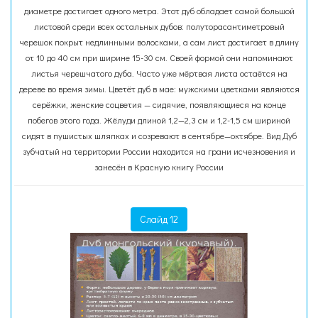
диаметре достигает одного метра. Этот дуб обладает самой большой
листовой среди всех остальных дубов: полуторасантиметровый
черешок покрыт недлинными волосками, а сам лист достигает в длину
от 10 до 40 см при ширине 15-30 см. Своей формой они напоминают
листья черешчатого дуба. Часто уже мёртвая листа остаётся на
дереве во время зимы. Цветёт дуб в мае: мужскими цветками являются
серёжки, женские соцветия — сидячие, появляющиеся на конце
побегов этого года. Жёлуди длиной 1,2—2,3 см и 1,2-1,5 см шириной
сидят в пушистых шляпках и созревают в сентябре—октябре. Вид Дуб
зубчатый на территории России находится на грани исчезновения и
занесён в Красную книгу России
Слайд 12