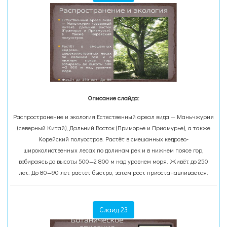
Описание слайда:
Распространение и экология Естественный ареал вида — Маньчжурия
(северный Китай), Дальний Восток (Приморье и Приамурье), а также
Корейский полуостров. Растёт в смешанных кедрово-
широколиственных лесах по долинам рек и в нижнем поясе гор,
взбираясь до высоты 500—2 800 м над уровнем моря. Живёт до 250
лет. До 80—90 лет растёт быстро, затем рост приостанавливается.
Слайд 23