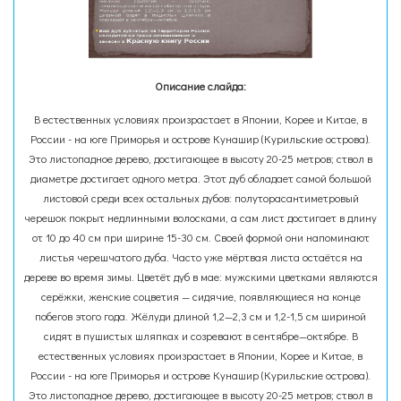
Описание слайда:
В естественных условиях произрастает в Японии, Корее и Китае, в
России - на юге Приморья и острове Кунашир (Курильские острова).
Это листопадное дерево, достигающее в высоту 20-25 метров; ствол в
диаметре достигает одного метра. Этот дуб обладает самой большой
листовой среди всех остальных дубов: полуторасантиметровый
черешок покрыт недлинными волосками, а сам лист достигает в длину
от 10 до 40 см при ширине 15-30 см. Своей формой они напоминают
листья черешчатого дуба. Часто уже мёртвая листа остаётся на
дереве во время зимы. Цветёт дуб в мае: мужскими цветками являются
серёжки, женские соцветия — сидячие, появляющиеся на конце
побегов этого года. Жёлуди длиной 1,2—2,3 см и 1,2-1,5 см шириной
сидят в пушистых шляпках и созревают в сентябре—октябре. В
естественных условиях произрастает в Японии, Корее и Китае, в
России - на юге Приморья и острове Кунашир (Курильские острова).
Это листопадное дерево, достигающее в высоту 20-25 метров; ствол в