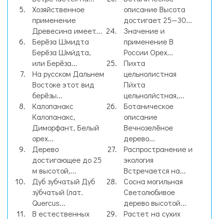
Хозяйственное
описание Высота
применение
достигает 25—30...
Древесина имеет...
Значение и
Берёза Шмидта
применение В
Берёза Шми́дта,
России Орех...
или Берёза...
Пихта
На русском Дальнем
цельнолистная
Востоке этот вид
Пи́хта
берёзы...
цельноли́стная,...
Калопанакс
Ботаническое
Калопанакс,
описание
Диморфант, Белый
Вечнозелёное
орех...
дерево...
Дерево
Распространение и
достигающее до 25
экология
м высотой,...
Встречается на...
Дуб зубчатый Дуб
Сосна могильная
зу́бчатый (лат.
Светолюбивое
Quercus...
дерево высотой...
В естественных
Растет на сухих