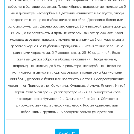
собраны в большие соцветия. Плоды чёрные, шаровидные, мелкие, до 5
мм в диаметре, несъедобные. Цветение начинается в августе, плоды
созревают в конце сентября-начале октября. Древесина белая или
золотисто-жёлтая. Дерево достигающее до 25 м высотой, диаметром до
80 см. , с маловетвистым прямым стволом. Живёт до 200 лет. Кора
молодых деревьев гладкая, с крупными шипами до 2 см, кора старых
деревьев чёрная, с глубокими трещинами. Листья тёмно-зелёные, с
длинными черешками, 5-7-лопастные, до 25-30 см длиной . Бело-
жёлтые цветки собраны в большие соцветия. Плоды чёрные,
шаровидные, мелкие, до 5 мм в диаметре, несъедобные. Цветение
начинается в августе, плоды созревают в конце сентября-начале
октября. Древесина белая или золотисто-жёлтая. Распространение
Ареал — юг Приморья, юг Сахалина, Кунашир, Итуруп, Япония, Китай,
Корея. Северная граница распространения в Приморском крае
проходит через Чугуевский и Ольгинский районы. Обитает в
широколиственных и смешанных лесах. Растёт одиночно или
небольшими группами. В посадках весьма декоративен
Слайд 10