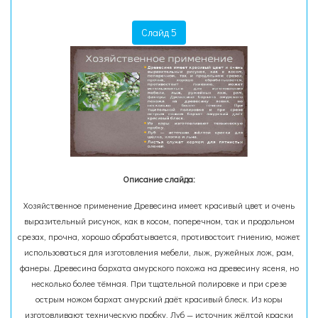
Слайд 5
Описание слайда:
Хозяйственное применение Древесина имеет красивый цвет и очень
выразительный рисунок, как в косом, поперечном, так и продольном
срезах, прочна, хорошо обрабатывается, противостоит гниению, может
использоваться для изготовления мебели, лыж, ружейных лож, рам,
фанеры. Древесина бархата амурского похожа на древесину ясеня, но
несколько более тёмная. При тщательной полировке и при срезе
острым ножом бархат амурский даёт красивый блеск. Из коры
изготовливают техническую пробку. Луб — источник жёлтой краски