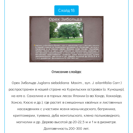
Слайд 18
Описание слайда:
Орех Зибольда Juglans sieboldiana Maxim., syn. J. аilantifolia Carr.)
распространен в нашей стране на Курильских островах (о. Кунашир),
на юге о. Сахалина и в горных лесах Японии (о-ва Хондо, Хоккайдо,
Хонсю, Кюсю и др.), где растет в смешанных хвойных и лиственных
насаждениях с участием ясеня маньчжурского, багряника,
криптомерии, туевика, дуба монгольского, клена пальмовидного,
магнолии и др. Дерево высотой до 20-22,5 м и 1 м в диаметре.
Долговечность 200-300 лет.