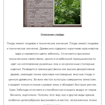
Описание слайда:
Плоды имеют пищевое и техническое значение. Плоды имеют пищевое
и техническое значение. Древесина содержит коричнево-красноватое
ядро и сероватого цвета заболонь. Отличается высокими
техническими свойствами, ценится в мебельной промышленности,
идет на изготовление ружейных лож и на различные столярные
изделия. Разводится преимущественно как высоко-декоративное
дерево, имеющее также красивые кистевидные, вкусные плоды и
ценную древесину. Во всех местах культуры совершенно зимостоек,
страдает только в самые суровые зимы и обладает быстрым ростом.
Орех Зибольда отличается способностью очищать воздух от паров
бензина, ацетилена. Поэтому этот вид, как и другие виды орехов,
особенно целесообразно высаживать в местах, загрязненных этими