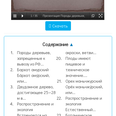
1
/
35
Презентация Породы деревьев,
запрещенные к вывозу из РФ, слайд №1
Скачать
Содержание
▲
Породы деревьев,
окраски, ветви...
запрещенные к
Плоды имеют
вывозу из РФ...
пищевое и
Бархат амурский
техническое
Ба́рхат аму́рский,
значение....
или...
Орех маньчжурский
Двудомное дерево,
Оре́х маньчжу́рский,
достигающее 25—28
или...
м в...
Распространение и
Распространение и
экология
экология
Естественный...
Встречается на...
Ботаническое