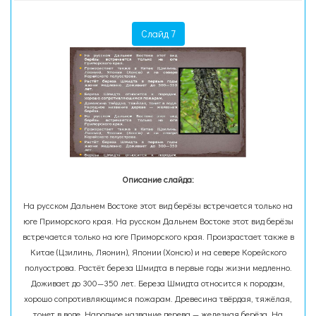
Слайд 7
Описание слайда:
На русском Дальнем Востоке этот вид берёзы встречается только на
юге Приморского края. На русском Дальнем Востоке этот вид берёзы
встречается только на юге Приморского края. Произрастает также в
Китае (Цзилинь, Ляонин), Японии (Хонсю) и на севере Корейского
полуострова. Растёт береза Шмидта в первые годы жизни медленно.
Доживает до 300—350 лет. Береза Шмидта относится к породам,
хорошо сопротивляющимся пожарам. Древесина твёрдая, тяжёлая,
тонет в воде. Народное название дерева — железная берёза. На