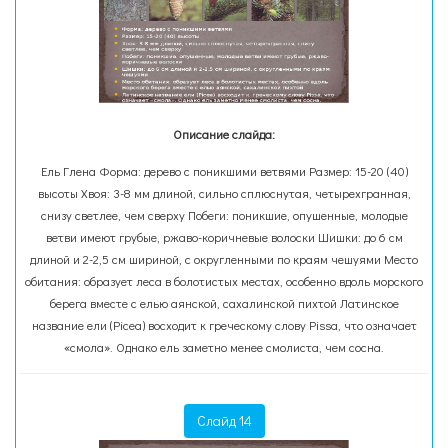
Описание слайда:
Ель Глена Форма: дерево с поникшими ветвями Размер: 15-20 (40)
высоты Хвоя: 3-8 мм длиной, сильно сплюснутая, четырехгранная,
снизу светлее, чем сверху Побеги: поникшие, опушенные, молодые
ветви имеют грубые, ржаво-коричневые волоски Шишки: до 6 см
длиной и 2-2,5 см шириной, с округленными по краям чешуями Место
обитания: образует леса в болотистых местах, особенно вдоль морского
берега вместе с елью аянской, сахалинской пихтой Латинское
название ели (Picea) восходит к греческому слову Pissa, что означает
«смола». Однако ель заметно менее смолиста, чем сосна.
Слайд 14