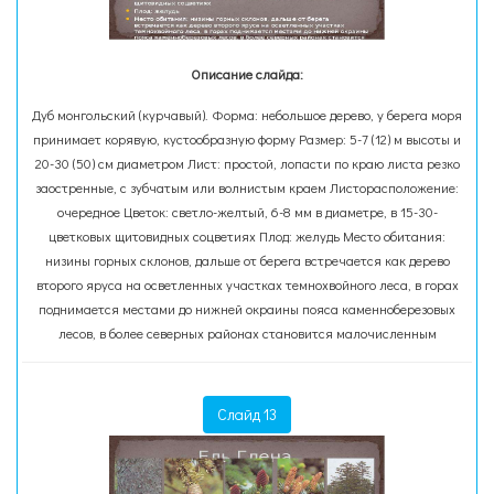
Описание слайда:
Дуб монгольский (курчавый). Форма: небольшое дерево, у берега моря
принимает корявую, кустообразную форму Размер: 5-7 (12) м высоты и
20-30 (50) см диаметром Лист: простой, лопасти по краю листа резко
заостренные, с зубчатым или волнистым краем Листорасположение:
очередное Цветок: светло-желтый, 6-8 мм в диаметре, в 15-30-
цветковых щитовидных соцветиях Плод: желудь Место обитания:
низины горных склонов, дальше от берега встречается как дерево
второго яруса на осветленных участках темнохвойного леса, в горах
поднимается местами до нижней окраины пояса каменноберезовых
лесов, в более северных районах становится малочисленным
Слайд 13