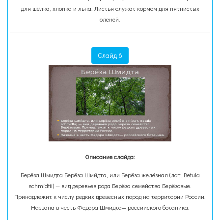
для шёлка, хлопка и льна. Листья служат кормом для пятнистых
оленей.
Слайд 6
Описание слайда:
Берёза Шмидта Берёза Шми́дта, или Берёза желе́зная (лат. Betula
schmidtii) — вид деревьев рода Берёза семейства Берёзовые.
Принадлежит к числу редких древесных пород на территории России.
Названа в честь Фёдора Шмидта— российского ботаника.