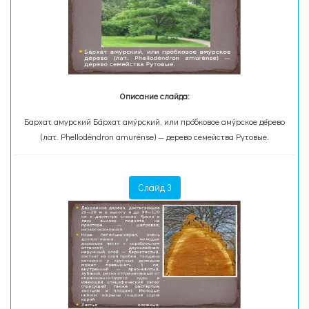
Описание слайда:
Бархат амурский Ба́рхат аму́рский, или про́бковое аму́рское де́рево
(лат. Phellodéndron amurénse) — дерево семейства Рутовые.
Слайд 3