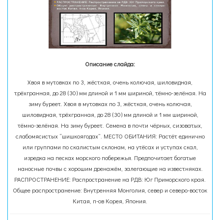
Описание слайда:
Хвоя в мутовках по 3, жёсткая, очень колючая, шиловидная,
трёхгранная, до 28 (30) мм длиной и 1 мм шириной, тёмно-зелёная. На
зиму буреет. Хвоя в мутовках по 3, жёсткая, очень колючая,
шиловидная, трёхгранная, до 28 (30) мм длиной и 1 мм шириной,
тёмно-зелёная. На зиму буреет. Семена в почти чёрных, сизоватых,
слабомясистых “шишкоягодах”. МЕСТО ОБИТАНИЯ: Растёт единично
или группами по скалистым склонам, на утёсах и уступах скал,
изредка на песках морского побережья. Предпочитает богатые
наносные почвы с хорошим дренажём, залегающие на известняках.
РАСПРОСТРАНЕНИЕ: Распространение на РДВ: Юг Приморского края.
Общее распространение: Внутренняя Монголия, север и северо-восток
Китая, п-ов Корея, Япония.