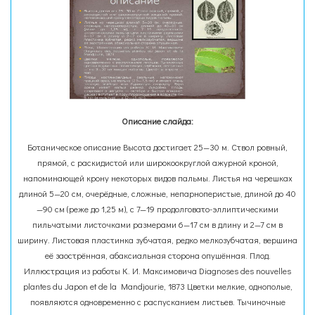
Описание слайда:
Ботаническое описание Высота достигает 25—30 м. Ствол ровный,
прямой, с раскидистой или широкоокруглой ажурной кроной,
напоминающей крону некоторых видов пальмы. Листья на черешках
длиной 5—20 см, очерёдные, сложные, непарноперистые, длиной до 40
—90 см (реже до 1,25 м), с 7—19 продолговато-эллиптическими
пильчатыми листочками размерами 6—17 см в длину и 2—7 см в
ширину. Листовая пластинка зубчатая, редко мелкозубчатая, вершина
её заострённая, абаксиальная сторона опушённая. Плод.
Иллюстрация из работы К. И. Максимовича Diagnoses des nouvelles
plantes du Japon et de la Mandjourie, 1873 Цветки мелкие, однополые,
появляются одновременно с распусканием листьев. Тычиночные