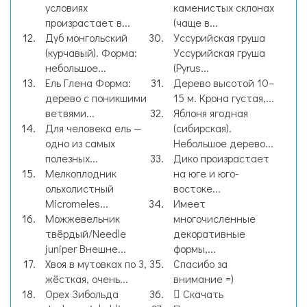
условиях
каменистых склонах
произрастает в...
(чаще в...
Дуб монгольский
Уссурийская груша
(курчавый). Форма:
Уссурийская груша
небольшое...
(Pyrus...
Ель Глена Форма:
Дерево высотой 10–
дерево с поникшими
15 м. Крона густая,...
ветвями...
Яблоня ягодная
Для человека ель —
(сибирская).
одно из самых
Небольшое дерево...
полезных...
Дико произрастает
Мелкоплодник
на юге и юго-
ольхолистный
востоке...
Micromeles...
Имеет
Можжевельник
многочисленные
твёрдый/Needle
декоративные
juniper Внешне...
формы,...
Хвоя в мутовках по 3,
Спасибо за
жёсткая, очень...
внимание =)
Орех Зибольда
Скачать