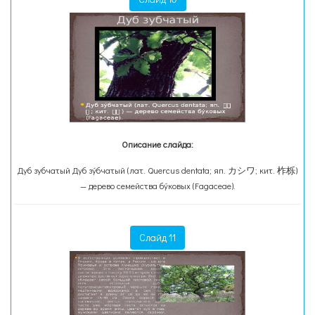
Описание слайда:
Дуб зубчатый Дуб зу́бчатый (лат. Quercus dentata; яп. カシワ; кит. 柞栎)
— дерево семейства бу́ковых (Fagaceae).
Слайд 11