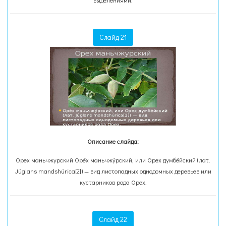
выделениями.
Слайд 21
Описание слайда:
Орех маньчжурский Оре́х маньчжу́рский, или Орех думбе́йский (лат.
Júglans mandshúrica[2]) — вид листопадных однодомных деревьев или
кустарников рода Орех.
Слайд 22