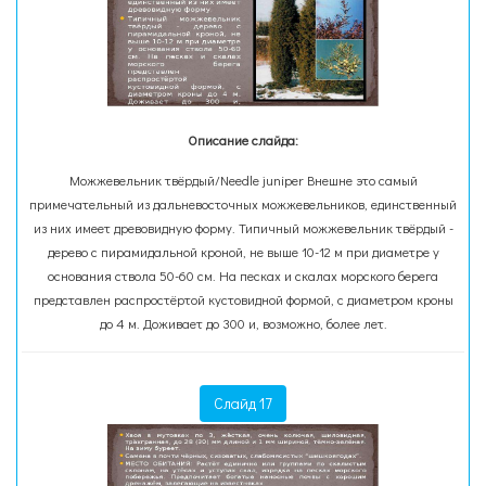
Описание слайда:
Можжевельник твёрдый/Needle juniper Внешне это самый
примечательный из дальневосточных можжевельников, единственный
из них имеет древовидную форму. Типичный можжевельник твёрдый -
дерево с пирамидальной кроной, не выше 10-12 м при диаметре у
основания ствола 50-60 см. На песках и скалах морского берега
представлен распростёртой кустовидной формой, с диаметром кроны
до 4 м. Доживает до 300 и, возможно, более лет.
Слайд 17