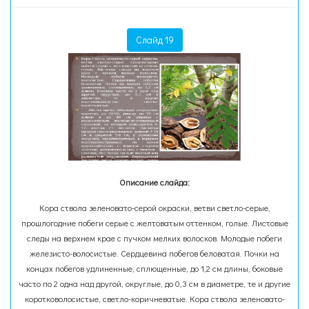
Слайд 19
Описание слайда:
Кора ствола зеленовато-серой окраски, ветви светло-серые,
прошлогодние побеги серые с желтоватым оттенком, голые. Листовые
следы на верхнем крае с пучком мелких волосков. Молодые побеги
железисто-волосистые. Сердцевина побегов беловатая. Почки на
концах побегов удлиненные, сплющенные, до 1,2 см длины, боковые
часто по 2 одна над другой, округлые, до 0,3 см в диаметре, те и другие
коротковолосистые, светло-коричневатые. Кора ствола зеленовато-