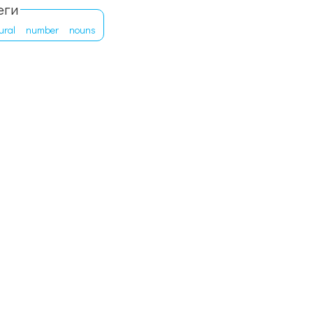
еги
ural
number
nouns