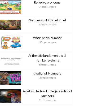
Reflexive pronouns
94 просмотров
Numbers 0-10 by helgabel
75 просмотров
What is this number
138 просмотров
Arithmetic fundamentals of
number systems
80 просмотров
Irrational Numbers
95 просмотров
Algebra. Natural Integers rational
Numbers
81 просмотров