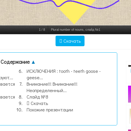
1
/
8
Plural number of nouns, слайд №1
Скачать
Содержание
▲
ИСКЛЮЧЕНИЯ : tooth - teeth goose -
уют...
geese...
ивается
Внимание!!! Внимание!!!
Неопределенный...
ивается
Слайд №8
Скачать
Похожие презентации