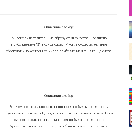
Описание слайда:
Многие существительные образуют множественное число
прибавлением "S" в конце слова: Многие существительные
образуют множественное число прибавлением "S" в конце слова:
Описание слайда:
Если существительное заканчивается на буквы –x, -s, -o или
буквосочетания -ss, -ch, -sh, то добавляется окончание –es : Если
существительное заканчивается на буквы –x, -s, -o или
буквосочетания -ss, -ch, -sh, то добавляется окончание –es :