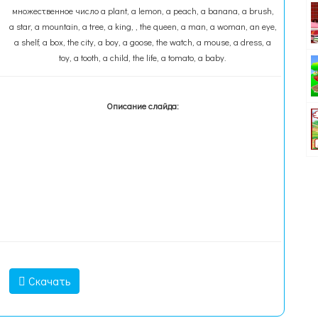
множественное число a plant, a lemon, a peach, a banana, a brush,
a star, a mountain, a tree, a king, , the queen, a man, a woman, an eye,
a shelf, a box, the city, a boy, a goose, the watch, a mouse, a dress, a
toy, a tooth, a child, the life, a tomato, a baby.
Описание слайда:
Скачать