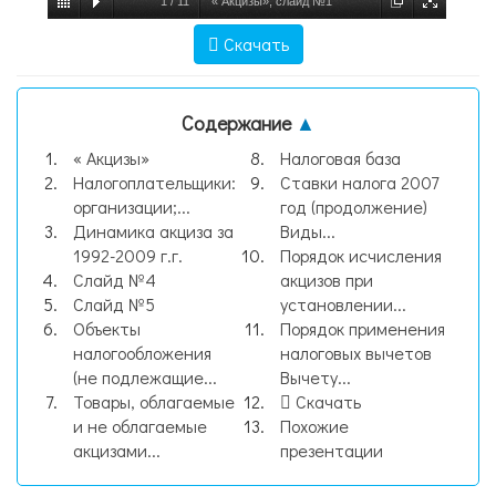
1
/
11
« Акцизы», слайд №1
Скачать
Содержание
▲
« Акцизы»
Налоговая база
Налогоплательщики:
Ставки налога 2007
организации;...
год (продолжение)
Динамика акциза за
Виды...
1992-2009 г.г.
Порядок исчисления
Слайд №4
акцизов при
Слайд №5
установлении...
Объекты
Порядок применения
налогообложения
налоговых вычетов
(не подлежащие...
Вычету...
Товары, облагаемые
Скачать
и не облагаемые
Похожие
акцизами...
презентации