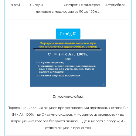
8.6%)…………. Сигары ……………………… Сигареты с фильтром…… Автомобили
легковые с мощностью от 90 до 150л.с.
Слайд 10
Описание слайда:
Порядок исчисления акцизов при установлении адвалорных ставок С =
(Н х А) : 100%, где С - сумма акцизов; Н - стоимость реализованных
подакциз-ных товаров без учета акциза, НДС и налога с продаж; А -
ставка акциза в процентах