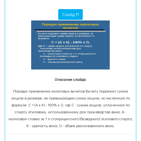
Слайд 11
Описание слайда:
Порядок применения налоговых вычетов Вычету подлежит сумма
акциза в размере, не превышающем сумму акциза, исчисленную по
формуле: С = (А х К) : 100% х О, где С - сумма акциза, уплаченная по
спирту этиловому, использованному для производства вина; А -
налоговая ставка за 1 л стопроцентного (безводного) этилового спирта;
К - крепость вина; О - объем реализованного вина.