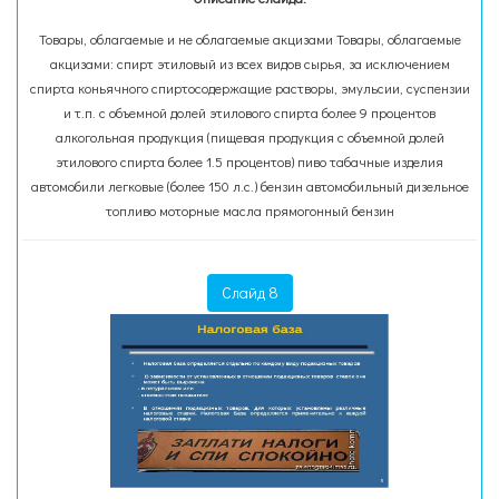
Товары, облагаемые и не облагаемые акцизами Товары, облагаемые
акцизами: спирт этиловый из всех видов сырья, за исключением
спирта коньячного спиртосодержащие растворы, эмульсии, суспензии
и т.п. с объемной долей этилового спирта более 9 процентов
алкогольная продукция (пищевая продукция с объемной долей
этилового спирта более 1.5 процентов) пиво табачные изделия
автомобили легковые (более 150 л.с.) бензин автомобильный дизельное
топливо моторные масла прямогонный бензин
Слайд 8