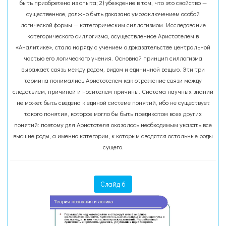
быть приобретено из опыта; 2) убеждение в том, что это свойство —
существенное, должно быть доказано умозаключением особой
логической формы — категорическим силлогизмом. Исследование
категорического силлогизма, осуществленное Аристотелем в
«Аналитике», стало наряду с учением о доказательстве центральной
частью его логического учения. Основной принцип силлогизма
выражает связь между родом, видом и единичной вещью. Эти три
термина понимались Аристотелем как отражение связи между
следствием, причиной и носителем причины. Система научных знаний
не может быть сведена к единой системе понятий, ибо не существует
такого понятия, которое могло бы быть предикатом всех других
понятий: поэтому для Аристотеля оказалось необходимым указать все
высшие роды, а именно категории, к которым сводятся остальные роды
сущего.
Слайд 6