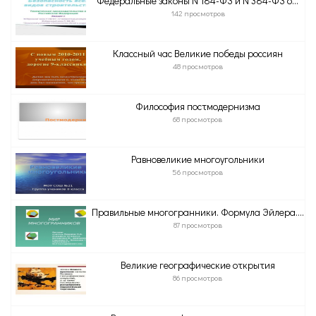
Федеральные законы N 184-ФЗ и N 384-ФЗ о...
142 просмотров
Классный час Великие победы россиян
48 просмотров
Философия постмодернизма
68 просмотров
Равновеликие многоугольники
56 просмотров
Правильные многогранники. Формула Эйлера....
87 просмотров
Великие географические открытия
86 просмотров