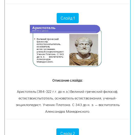
Слайд 1
Описание слайда:
Аристотель (384-322 г.г. до н.э.) Великий греческий философ,
естествоиспытатель, основатель естествознания, ученый-
энциклопедист. Ученик Платона. С 343 до н. э. — воспитатель
Александра Македонского.
Слайд 2