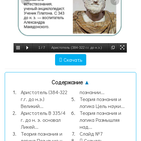
1
/
7
Аристотель (384-322 г.г. до н.э.)
Великий греческий философ,
Скачать
естествоиспытатель, основатель
естествознания, ученый-энциклопедист. У,
Содержание
▲
слайд №1
Аристотель (384-322
познании...
г.г. до н.э.)
Теория познания и
Великий...
логика Цель науки...
Аристотель В 335/4
Теория познания и
г. до н. э. основал
логика Размышляя
Ликей...
над...
Теория познания и
Слайд №7
логика Познание у...
Скачать