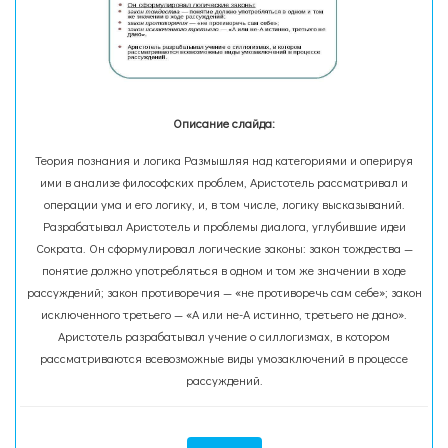
Описание слайда:
Теория познания и логика Размышляя над категориями и оперируя
ими в анализе философских проблем, Аристотель рассматривал и
операции ума и его логику, и, в том числе, логику высказываний.
Разрабатывал Аристотель и проблемы диалога, углубившие идеи
Сократа. Он сформулировал логические законы: закон тождества —
понятие должно употребляться в одном и том же значении в ходе
рассуждений; закон противоречия — «не противоречь сам себе»; закон
исключенного третьего — «А или не-А истинно, третьего не дано».
Аристотель разрабатывал учение о силлогизмах, в котором
рассматриваются всевозможные виды умозаключений в процессе
рассуждений.