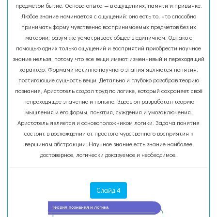
предметом бытие. Основа опыта — в ощущениях, памяти и привычке.
Любое знание начинается с ощущений: оно есть то, что способно
принимать форму чувственно воспринимаемых предметов без их
материи; разум же усматривает общее в единичном. Однако с
помощью одних только ощущений и восприятий приобрести научное
знание нельзя, потому что все вещи имеют изменчивый и переходящий
характер. Формами истинно научного знания являются понятия,
постигающие сущность вещи. Детально и глубоко разобрав теорию
познания, Аристотель создал труд по логике, который сохраняет своё
непреходящее значение и поныне. Здесь он разработал теорию
мышления и его формы, понятия, суждения и умозаключения.
Аристотель является и основоположником логики. Задача понятия
состоит в восхождении от простого чувственного восприятия к
вершинам абстракции. Научное знание есть знание наиболее
достоверное, логически доказуемое и необходимое.
Слайд 4