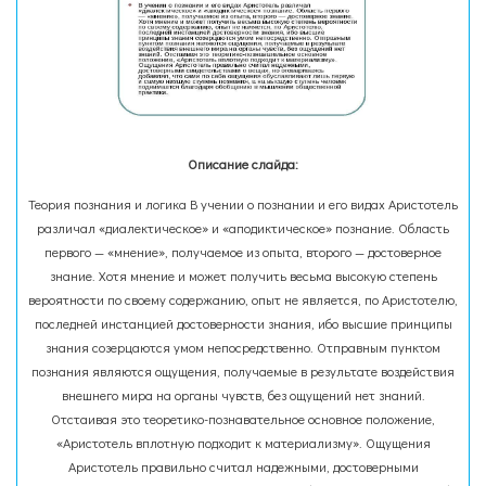
Описание слайда:
Теория познания и логика В учении о познании и его видах Аристотель
различал «диалектическое» и «аподиктическое» познание. Область
первого — «мнение», получаемое из опыта, второго — достоверное
знание. Хотя мнение и может получить весьма высокую степень
вероятности по своему содержанию, опыт не является, по Аристотелю,
последней инстанцией достоверности знания, ибо высшие принципы
знания созерцаются умом непосредственно. Отправным пунктом
познания являются ощущения, получаемые в результате воздействия
внешнего мира на органы чувств, без ощущений нет знаний.
Отстаивая это теоретико-познавательное основное положение,
«Аристотель вплотную подходит к материализму». Ощущения
Аристотель правильно считал надежными, достоверными