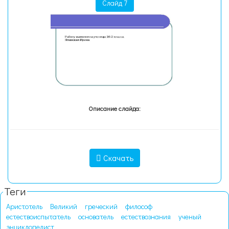
Слайд 7
Описание слайда:
Скачать
Теги
Аристотель
Великий
греческий
философ
естествоиспытатель
основатель
естествознания
ученый
энциклопедист