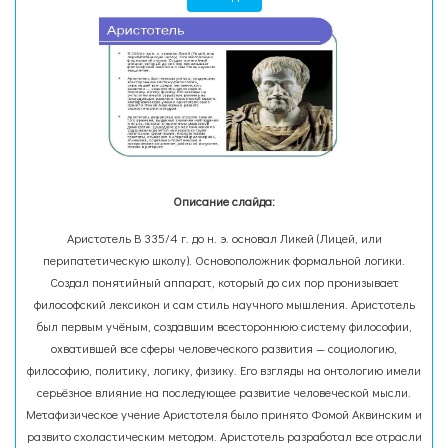
Описание слайда:
Аристотель В 335/4 г. до н. э. основал Ликей (Лицей, или
перипатетическую школу). Основоположник формальной логики.
Создал понятийный аппарат, который до сих пор пронизывает
философский лексикон и сам стиль научного мышления. Аристотель
был первым учёным, создавшим всестороннюю систему философии,
охватившей все сферы человеческого развития — социологию,
философию, политику, логику, физику. Его взгляды на онтологию имели
серьёзное влияние на последующее развитие человеческой мысли.
Метафизическое учение Аристотеля было принято Фомой Аквинским и
развито схоластическим методом. Аристотель разработал все отрасли