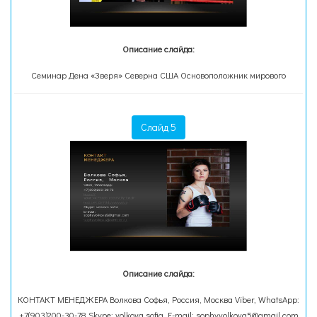
Описание слайда:
Семинар Дена «Зверя» Северна США Основоположник мирового
Слайд 5
Описание слайда:
КОНТАКТ МЕНЕДЖЕРА Волкова Софья, Россия, Москва Viber, WhatsApp:
+7(903)200-30-78 Skype: volkova.sofia E-mail: sophyvolkova5@gmail.com