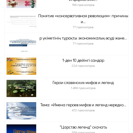
196 просмотров
Понятие «консервативная революция»: причины
и...
77 просмотров
Қр үкіметінің тұрақты экономикалық өсуді және...
71 просмотров
1-ден 10 дейінгі сандар
224 просмотров
Герои славянских мифов и легенд
1 496 просмотров
Тема: «Имена героев мифов и легенд нередко...
472 просмотров
"Царство легенд" скачать
359 просмотров