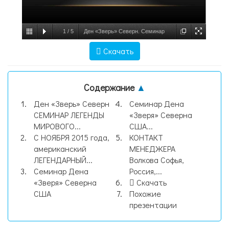
1
/
5
Ден «Зверь» Северн. Семинар
легенды мирового ММА и рестлинга, слайд
Скачать
№1
Содержание
▲
Ден «Зверь» Северн
Семинар Дена
СЕМИНАР ЛЕГЕНДЫ
«Зверя» Северна
МИРОВОГО...
США...
С НОЯБРЯ 2015 года,
КОНТАКТ
американский
МЕНЕДЖЕРА
ЛЕГЕНДАРНЫЙ...
Волкова Софья,
Семинар Дена
Россия,...
«Зверя» Северна
Скачать
США
Похожие
презентации