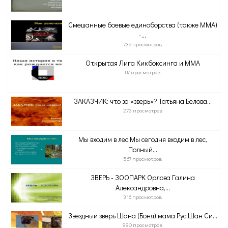
Смешанные боевые единоборства (также ММА)
-...
738 просмотров
Открытая Лига Кикбоксинга и ММА
87 просмотров
ЗАКАЗЧИК: что за «зверь»? Татьяна Белова...
273 просмотров
Мы входим в лес Мы сегодня входим в лес,
Полный...
567 просмотров
ЗВЕРЬ - ЗООПАРК Орлова Галина
Александровна,...
316 просмотров
Звездный зверь Шана (Боня) мама Рус Шан Си...
990 просмотров