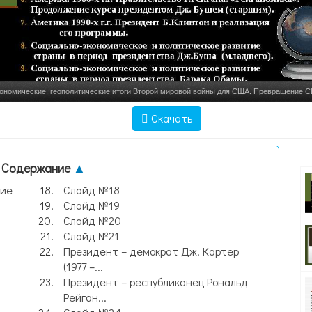
ономические, геополитические итоги Второй мировой войны для США. Превращение 
экономического и военно-, слайд №1
Скачать
Содержание
▲
кие
Слайд №18
Слайд №19
Слайд №20
Слайд №21
Президент – демократ Дж. Картер
(1977 –...
Президент – республиканец Рональд
Рейган...