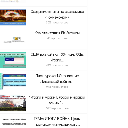
Создание книги по экономике
«Том-эконом»
365 просмотров
Комплектация БК Эконом
46 просмотров
США во 2-ой пол. XX- нач. XXIв.
Итоги...
475 просмотров
План урока 1.Окончание
Ливонской войны....
946 просмотров
"Итоги и уроки Второй мировой
войны" -...
520 просмотров
ТЕМА: ИТОГИ ВОЙНЫ Цель:
познакомить учащихся с...