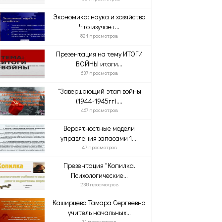
Экономика: наука и хозяйство
Что изучает...
821 просмотров
Презентация на тему ИТОГИ
ВОЙНЫ итоги...
637 просмотров
"Завершающий этап войны
(1944-1945гг)....
467 просмотров
Вероятностные модели
управления запасами 1....
47 просмотров
Презентация "Копилка.
Психологические...
238 просмотров
Каширцева Тамара Сергеевна
учитель начальных...
71 просмотров