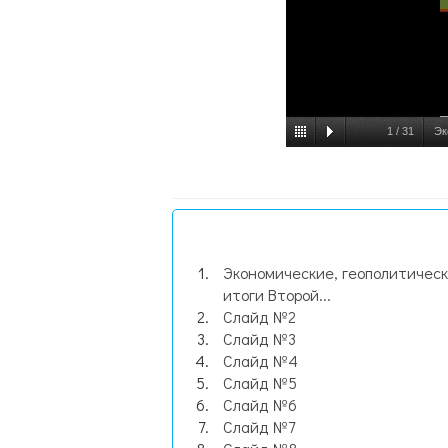
1
/
31
Эк
Экономические, геополитичес
итоги Второй...
Слайд №2
Слайд №3
Слайд №4
Слайд №5
Слайд №6
Слайд №7