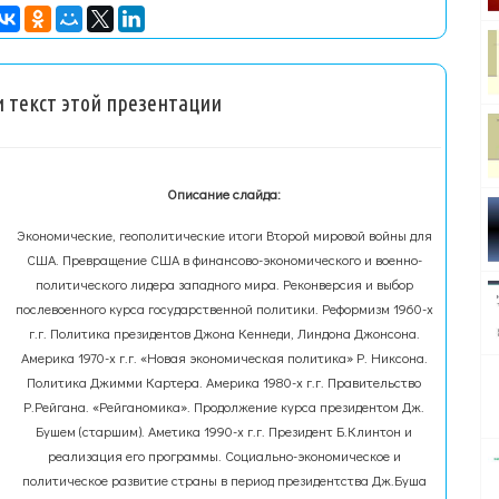
 текст этой презентации
Описание слайда:
Экономические, геополитические итоги Второй мировой войны для
США. Превращение США в финансово-экономического и военно-
политического лидера западного мира. Реконверсия и выбор
послевоенного курса государственной политики. Реформизм 1960-х
г.г. Политика президентов Джона Кеннеди, Линдона Джонсона.
Америка 1970-х г.г. «Новая экономическая политика» Р. Никсона.
Политика Джимми Картера. Америка 1980-х г.г. Правительство
Р.Рейгана. «Рейганомика». Продолжение курса президентом Дж.
Бушем (старшим). Аметика 1990-х г.г. Президент Б.Клинтон и
реализация его программы. Социально-экономическое и
политическое развитие страны в период президентства Дж.Буша