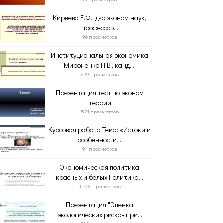
Киреева Е.Ф., д-р эконом наук,
профессор...
96 просмотров
Институциональная экономика
Мироненко Н.В., канд....
279 просмотров
Презентация тест по эконом
теории
571 просмотров
Курсовая работа Тема: «Истоки и
особенности...
91 просмотров
Экономическая политика
красных и белых Политика...
1 508 просмотров
Презентация "Оценка
экологических рисков при...