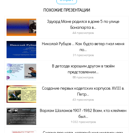
ПОХОЖИЕ ПРЕЗЕНТАЦИИ
Эдуард Мане родился в доме 5 по улице
Бонапарта в...
44 просмотров
Николай Рубцов … Как будто ветер гнал меня
по...
31 просмотров
В детсаде хорошим другом в твоём
представлении...
88 просмотров
Создание первых кадетских корпусов. XVIII в.
Петр...
43 просмотров
Варлам Шаламов 1907 -1982 Всем, кто клеймен
был...
1 032 просмотров
Сказка про кота, который жил миллион раз.