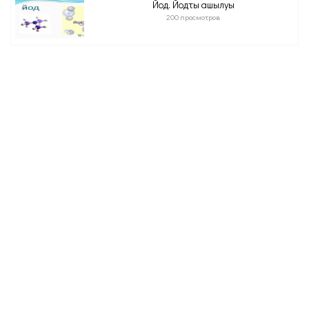
Йод. Йодтың ашылуы
200 просмотров