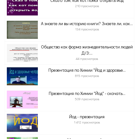
Сказ о том, как кот помог открыть йод
210 просмотров
А знаете ли вы историю книги? Знаете ли, как...
134 просмотров
Общество как форма жизнедеятельности людей
Д/З:...
44 просмотров
Презентация по Химии "Йод и здоровье...
815 просмотров
Презентация по Химии "Йод" - скачать...
509 просмотров
Йод - презентация
1 412 просмотров