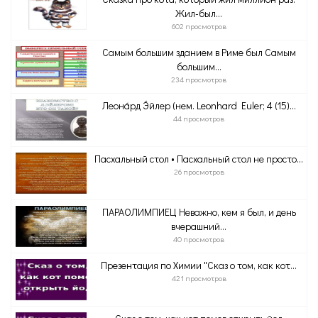
Жил-был...
602 просмотров
Самым большим зданием в Риме был Самым
большим...
234 просмотров
Леона́рд Э́йлер (нем. Leonhard Euler; 4 (15)...
44 просмотров
Пасхальный стол • Пасхальный стол не просто...
26 просмотров
ПАРАОЛИМПИЕЦ Неважно, кем я был, и день
вчерашний...
40 просмотров
Презентация по Химии "Сказ о том, как кот...
421 просмотров