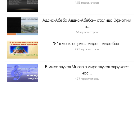
145 просмотров
Аддис-Абеба Адди́с-Абе́ба— столица Эфиопии
и...
64 просмотров
"Я" в меняющемся мире – мире без...
293 просмотров
В мире звуков Много в мире звуков окружает
нас,...
127 просмотров