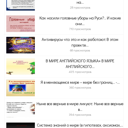
на...
28 просмотров
Как носили головные уборы на Руси?.. И какие
они...
710 просмотров
Антивирусы что это и как работают В этом
проекте...
68 просмотров
В МИРЕ АНГЛИЙСКОГО ЯЗЫКА» В МИРЕ
АНГЛИЙСКОГО...
435 просмотров
Я в меняющемся мире – мире без границ... -...
360 просмотров
Ныне все верные в мире ликуют: Ныне все верные
в...
394 просмотров
Система знаний о мире (в гипотезах, аксиомах,...