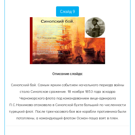
Слайд 9
Описание слайда:
Синопский бой. Самым ярким событием начального периода войны
стало Синопское сражение. 18 ноября 1853 года эскадра
Черноморского флота под командованием вице-адмирала
П.С.Нахимова атаковала в Синопской бухте больший по численности
турецкий флот. После трехчасового боя все корабли противника были
потоплены, а командующий флотом Осман-паша взят в плен.