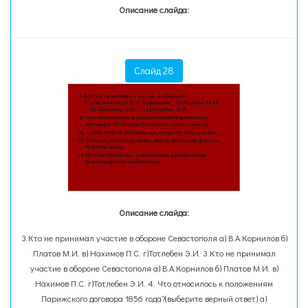
Описание слайда:
Слайд 28
Описание слайда:
3.Кто не принимал участие в обороне Севастополя а) В.А.Корнилов б)
Платов М.И. в) Нахимов П.С. г)Тотлебен Э.И. 3.Кто не принимал
участие в обороне Севастополя а) В.А.Корнилов б) Платов М.И. в)
Нахимов П.С. г)Тотлебен Э.И. 4. Что относилось к положениям
Парижского договора 1856 года?(выберите верный ответ) а)