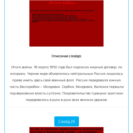
Описание слайда:
Итоги войны. 18 марта 1856 года был подписан мирный договор, по
которому: Черное море объявлялось нейтральным Россия лишалась
права иметь здесь свой военный флот. Россия передавала южную
часть Бессарабии – Молдавии. Сербия, Молдавия, Валахия перешли
под верховную власть султана. Покровительство турецких христиан
передавалось в руки в руки всех великих держав.
Слайд 26