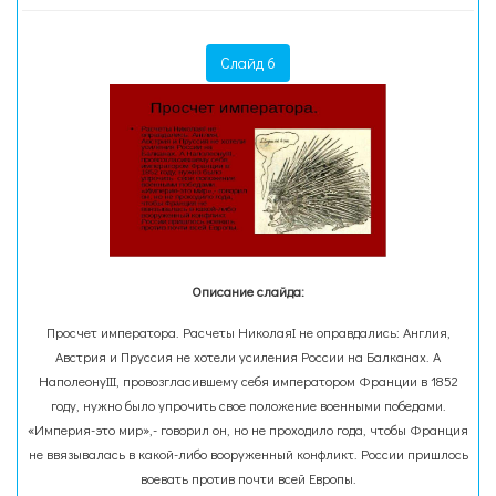
Слайд 6
Описание слайда:
Просчет императора. Расчеты НиколаяI не оправдались: Англия,
Австрия и Пруссия не хотели усиления России на Балканах. А
НаполеонуIII, провозгласившему себя императором Франции в 1852
году, нужно было упрочить свое положение военными победами.
«Империя-это мир»,- говорил он, но не проходило года, чтобы Франция
не ввязывалась в какой-либо вооруженный конфликт. России пришлось
воевать против почти всей Европы.