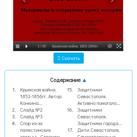
1
/
30
Крымская война. 1853-1856гг.
Автор: Конкина Н.Ф., учитель истории
Скачать
МОУ Большеглушицкая СОШ №1 «ОЦ»
При создании слайдов использован, слайд
Содержание
▲
№1
Крымская война.
Защитники
1853-1856гг. Автор:
Севастополя.
Конкина...
Активно помогало...
Слайд №2
Защитники
Слайд №3
Севастополя.
Спор из-за
Защитники города...
палестинских
Дети Севастополя.
святынь. Стремясь...
Самоотверженно