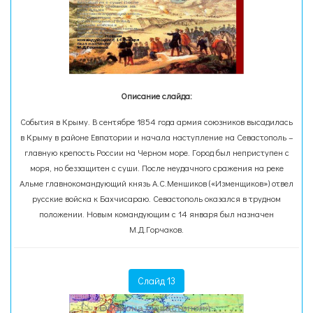
Описание слайда:
События в Крыму. В сентябре 1854 года армия союзников высадилась
в Крыму в районе Евпатории и начала наступление на Севастополь –
главную крепость России на Черном море. Город был неприступен с
моря, но беззащитен с суши. После неудачного сражения на реке
Альме главнокомандующий князь А.С.Меншиков («Изменщиков») отвел
русские войска к Бахчисараю. Севастополь оказался в трудном
положении. Новым командующим с 14 января был назначен
М.Д.Горчаков.
Слайд 13