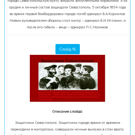
города.Севастопольскую бухту закрыли затопленными кораблями. А их
орудия и личный состав защищали Севастополь. 5 октября 1854 года
во время первой бомбардировки города погиб адмирал В.А.Корнилов.
Новым руководителем обороны стал контр – адмирал В.И.Истомин, а
после его гибели – вице – адмирал П.С.Нахимов.
Слайд 16
Описание слайда:
Защитники Севастополя. Защитники города время от времени
переходили в контратаки, совершали ночные вылазки в стан врага.