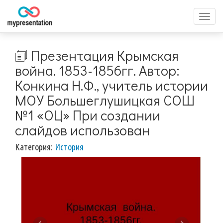
Перек
меню
🗊 Презентация Крымская
война. 1853-1856гг. Автор:
Конкина Н.Ф., учитель истории
МОУ Большеглушицкая СОШ
№1 «ОЦ» При создании
слайдов использован
Категория:
История