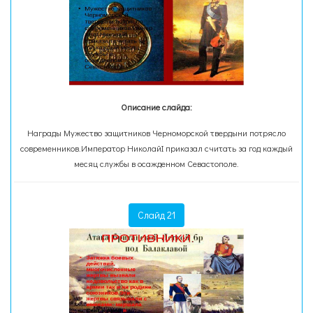
Описание слайда:
Награды Мужество защитников Черноморской твердыни потрясло
современников.Император НиколайI приказал считать за год каждый
месяц службы в осажденном Севастополе.
Слайд 21