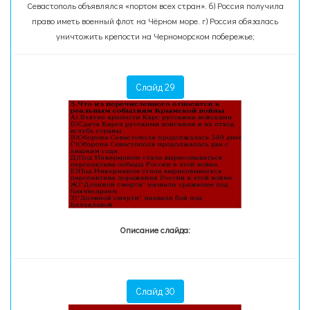
Севастополь объявлялся «портом всех стран». б) Россия получила
право иметь военный флот на Чёрном море. г) Россия обязалась
уничтожить крепости на Черноморском побережье;
Слайд 29
Описание слайда:
Слайд 30