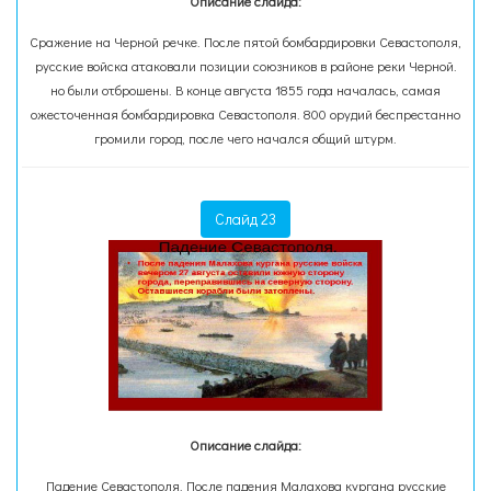
Описание слайда:
Сражение на Черной речке. После пятой бомбардировки Севастополя,
русские войска атаковали позиции союзников в районе реки Черной.
но были отброшены. В конце августа 1855 года началась, самая
ожесточенная бомбардировка Севастополя. 800 орудий беспрестанно
громили город, после чего начался общий штурм.
Слайд 23
Описание слайда:
Падение Севастополя. После падения Малахова кургана русские