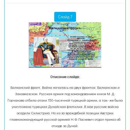
Слайд 7
Описание слайда:
Балканский фронт. Война началась на двух фронтах: Балканском и
Закавказском. Русская армия под командованием князя М. Д.
Горчакова отбила атаки 150-тысячной турецкой армии, а так- же была
уничтожена турецкая Дунайская флотилия .В мае русские войска
осадили Силистрию. Но из-за враждебной позиции Австрии
главнокомандующий русской армией Н.Ф.Паскевич отдал приказ об
отходе за Дунай.