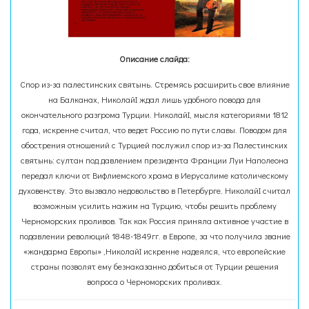
Описание слайда:
Спор из-за палестинских святынь. Стремясь расширить свое влияние
на Балканах, НиколайI ждал лишь удобного повода для
окончательного разгрома Турции. НиколайI, мысля категориями 1812
года, искренне считал, что ведет Россию по пути славы. Поводом для
обострения отношений с Турцией послужил спор из-за Палестинских
святынь: султан под давлением президента Франции Луи Наполеона
передал ключи от Вифлиемского храма в Иерусалиме католическому
духовенству. Это вызвало недовольство в Петербурге. НиколайI считал
возможным усилить нажим на Турцию, чтобы решить проблему
Черноморских проливов. Так как Россия приняла активное участие в
подавлении революций 1848-1849гг. в Европе, за что получила звание
«жандарма Европы» ,НиколайI искренне надеялся, что европейские
страны позволят ему безнаказанно добиться от Турции решения
вопроса о Черноморских проливах.