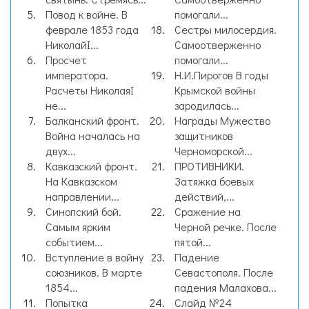
Повод к войне. В
помогали...
феврале 1853 года
Сестры милосердия.
НиколайI...
Самоотверженно
Просчет
помогали...
императора.
Н.И.Пирогов В годы
Расчеты НиколаяI
Крымской войны
не...
зародилась...
Балканский фронт.
Награды Мужество
Война началась на
защитников
двух...
Черноморской...
Кавказский фронт.
ПРОТИВНИКИ.
На Кавказском
Затяжка боевых
направлении...
действий,...
Синопский бой.
Сражение на
Самым ярким
Черной речке. После
событием...
пятой...
Вступление в войну
Падение
союзников. В марте
Севастополя. После
1854...
падения Малахова...
Попытка
Слайд №24