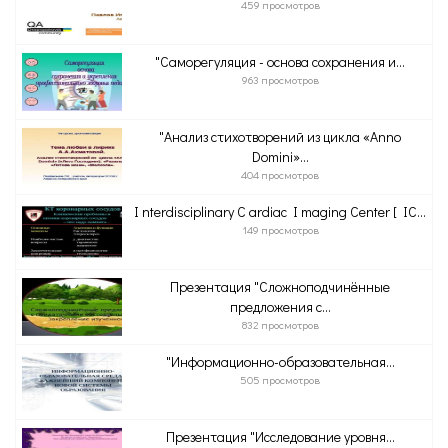
459 просмотров
"Саморегуляция - основа сохранения и...
963 просмотров
"Анализ стихотворений из цикла «Anno
Domini»...
404 просмотров
I nterdisciplinary C ardiac I maging Center [ IC...
149 просмотров
Презентация "Сложноподчинённые
предложения с...
832 просмотров
"Информационно-образовательная...
505 просмотров
Презентация "Исследование уровня...