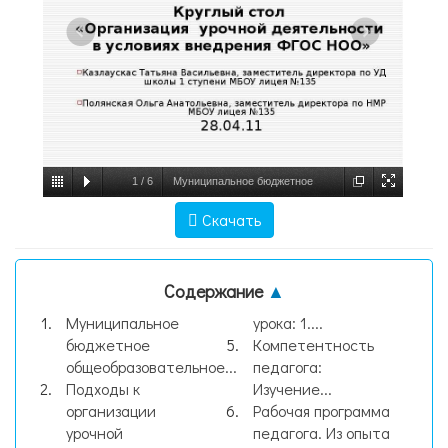
1
/
6
Муниципальное бюджетное
общеобразовательное учреждение лицей
Скачать
№135 Городской семинар-презентация
«Основные подходы к организац, слайд
Содержание
▲
№1
Муниципальное
урока: 1....
бюджетное
Компетентность
общеобразовательное...
педагога:
Подходы к
Изучение...
организации
Рабочая программа
урочной
педагога. Из опыта