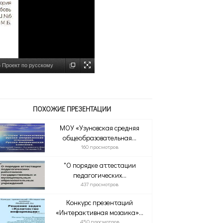
 Проект по русскому
ПОХОЖИЕ ПРЕЗЕНТАЦИИ
МОУ «Узуновская средняя
общеобразовательная...
160 просмотров
"О порядке аттестации
педагогических...
437 просмотров
Конкурс презентаций
«Интерактивная мозаика»...
450 просмотров