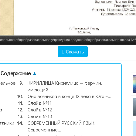
ипальное общеобразовательное учреждение средняя общеобразовательная школа №6
языку на тему «Истори, слайд №1
Скачать
Содержание
▲
тельное
КИРИЛЛИЦА Кири́ллица — термин,
имеющий...
Она возникла в конце IX века в Юго –...
Слайд №11
а
Слайд №12
Слайд №13
ятники
СОВРЕМЕННЫЙ РУССКИЙ ЯЗЫК
Современные...