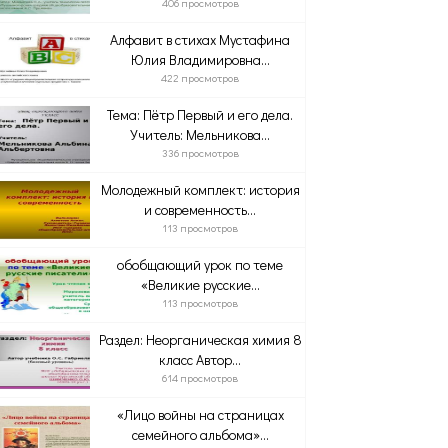
406 просмотров
Алфавит в стихах Мустафина
Юлия Владимировна...
422 просмотров
Тема: Пётр Первый и его дела.
Учитель: Мельникова...
336 просмотров
Молодежный комплект: история
и современность...
113 просмотров
обобщающий урок по теме
«Великие русские...
113 просмотров
Раздел: Неорганическая химия 8
класс Автор...
614 просмотров
«Лицо войны на страницах
семейного альбома»...