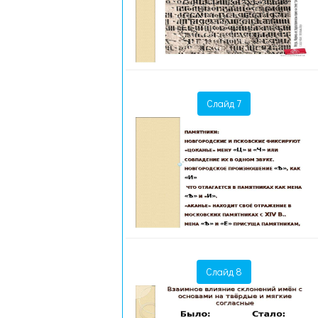
Слайд 7
Слайд 8