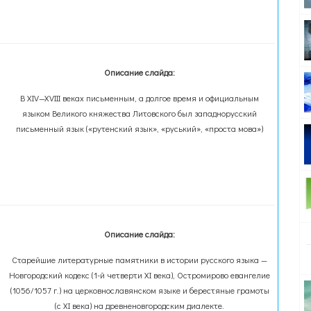
Описание слайда:
В XIV—XVIII веках письменным, а долгое время и официальным
языком Великого княжества Литовского был западнорусский
письменный язык («рутенский язык», «руський», «проста мова»)
Описание слайда:
Старейшие литературные памятники в истории русского языка —
Новгородский кодекс (1-й четверти XI века), Остромирово евангелие
(1056/1057 г.) на церковнославянском языке и берестяные грамоты
(с XI века) на древненовгородским диалекте.