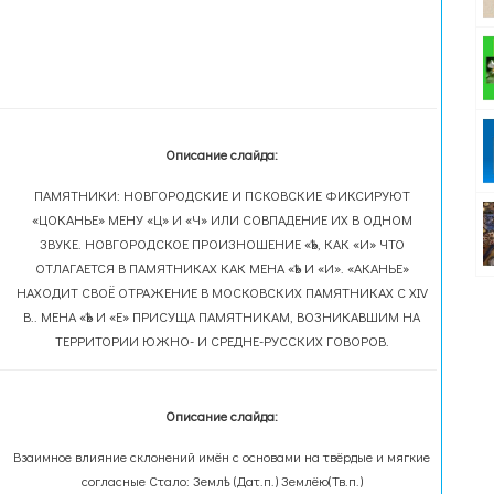
Описание слайда:
ПАМЯТНИКИ: НОВГОРОДСКИЕ И ПСКОВСКИЕ ФИКСИРУЮТ
«ЦОКАНЬЕ» МЕНУ «Ц» И «Ч» ИЛИ СОВПАДЕНИЕ ИХ В ОДНОМ
ЗВУКЕ. НОВГОРОДСКОЕ ПРОИЗНОШЕНИЕ «Ѣ», КАК «И» ЧТО
ОТЛАГАЕТСЯ В ПАМЯТНИКАХ КАК МЕНА «Ѣ» И «И». «АКАНЬЕ»
НАХОДИТ СВОЁ ОТРАЖЕНИЕ В МОСКОВСКИХ ПАМЯТНИКАХ С XIV
В.. МЕНА «Ѣ» И «Е» ПРИСУЩА ПАМЯТНИКАМ, ВОЗНИКАВШИМ НА
ТЕРРИТОРИИ ЮЖНО- И СРЕДНЕ-РУССКИХ ГОВОРОВ.
Описание слайда:
Взаимное влияние склонений имён с основами на твёрдые и мягкие
согласные Стало: Землѣ (Дат.п.) Землёю(Тв.п.)