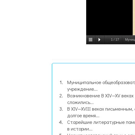
1
/
17
Муниц
Муниципальное общеобразова
учреждение...
Возникновение В XIV—XV веках
сложились...
В XIV—XVIII веках письменным, 
долгое время...
Старейшие литературные пам
в истории...