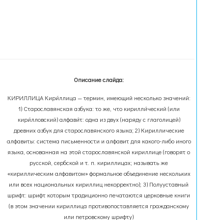
Описание слайда:
КИРИЛЛИЦА Кири́ллица — термин, имеющий несколько значений:
1) Старославянская азбука: то же, что кирилли́ческий (или
кири́лловский) алфави́т: одна из двух (наряду с глаголицей)
древних азбук для старославянского языка; 2) Кириллические
алфавиты: система письменности и алфавит для какого-либо иного
языка, основанная на этой старославянской кириллице (говорят о
русской, сербской и т. п. кириллицах; называть же
«кириллическим алфавитом» формальное объединение нескольких
или всех национальных кириллиц некорректно); 3) Полууставный
шрифт: шрифт которым традиционно печатаются церковные книги
(в этом значении кириллица противопоставляется гражданскому
или петровскому шрифту)