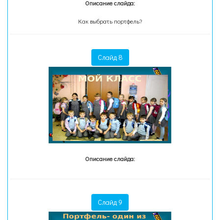
Описание слайда:
Как выбрать портфель?
Слайд 8
Описание слайда:
Слайд 9