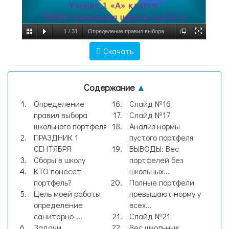
1
/
31
Определение правил выбора
школьного портфеля, слайд №1
Скачать
Содержание
▲
Определение
Слайд №16
правил выбора
Слайд №17
школьного портфеля
Анализ нормы
ПРАЗДНИК 1
пустого портфеля
СЕНТЯБРЯ
ВЫВОДЫ: Вес
Сборы в школу
портфелей без
КТО понесет
школьных...
портфель?
Полные портфели
Цель моей работы
превышают норму у
определение
всех...
санитарно-...
Слайд №21
Задачи
Вес школьных