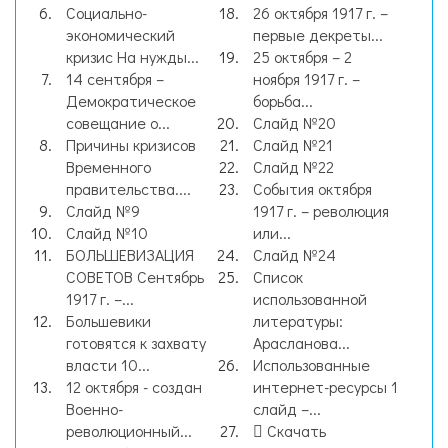
Социально-
26 октября 1917 г. –
экономический
первые декреты...
кризис На нужды...
25 октября – 2
14 сентября –
ноября 1917 г. –
Демократическое
борьба...
совещание о...
Слайд №20
Причины кризисов
Слайд №21
Временного
Слайд №22
правительства....
События октября
Слайд №9
1917 г. – революция
Слайд №10
или...
БОЛЬШЕВИЗАЦИЯ
Слайд №24
СОВЕТОВ Сентябрь
Список
1917 г. –...
использованной
Большевики
литературы:
готовятся к захвату
Арасланова...
власти 10...
Использованные
12 октября - создан
интернет-ресурсы 1
Военно-
слайд –...
революционный...
Скачать