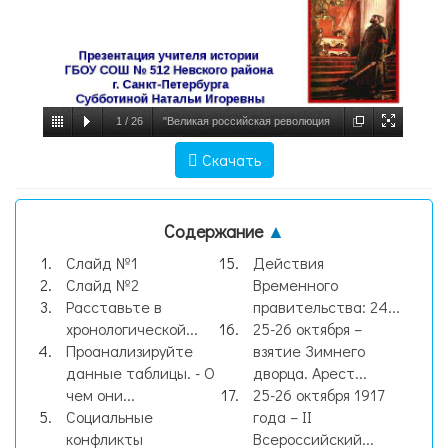
1
/
26
"Великая российская революция
1917-1922 гг. Захват власти
Скачать
большевиками в октябре 1917 г" -
презентации по Истори, слайд №1
Содержание
▲
Слайд №1
Действия
Слайд №2
Временного
Расставьте в
правительства: 24...
хронологической...
25-26 октября –
Проанализируйте
взятие Зимнего
данные таблицы. - О
дворца. Арест...
чем они...
25-26 октября 1917
Социальные
года – II
конфликты
Всероссийский...