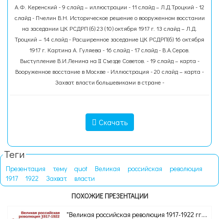
А.Ф. Керенский - 9 слайд – иллюстрации - 11 слайд – Л.Д.Троцкий - 12
слайд - Пчелин В.Н. Историческое решение о вооруженном восстании
на заседании ЦК РСДРП (б) 23 (10) октября 1917 г. 13 слайд – Л.Д.
Троцкий – 14 слайд - Расширенное заседание ЦК РСДРП(б) 16 октября
1917 г. Картина А. Гуляева - 16 слайд - 17 слайд - В.А.Серов.
Выступление В.И.Ленина на II Съезде Советов. - 19 слайд – карта -
Вооруженное восстание в Москве - Иллюстрация - 20 слайд – карта -
Захват власти большевиками в стране -
Скачать
Теги
Презентация
тему
quot
Великая
российская
революция
1917
1922
Захват
власти
ПОХОЖИЕ ПРЕЗЕНТАЦИИ
"Великая российская революция 1917-1922 гг....