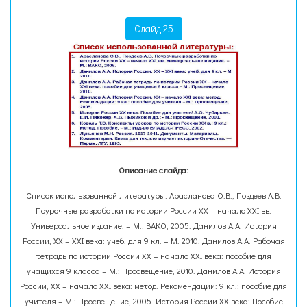
Слайд 25
Описание слайда:
Список использованной литературы: Арасланова О.В., Поздеев А.В.
Поурочные разработки по истории России ХХ – начало ХХI вв.
Универсальное издание. – М.: ВАКО, 2005. Данилов А.А. История
России, ХХ – ХХI века: учеб. для 9 кл. – М. 2010. Данилов А.А. Рабочая
тетрадь по истории России ХХ – начало ХХI века: пособие для
учащихся 9 класса – М.: Просвещение, 2010. Данилов А.А. История
России, ХХ – начало ХХI века: метод. Рекомендации: 9 кл.: пособие для
учителя – М.: Просвещение, 2005. История России ХХ века: Пособие