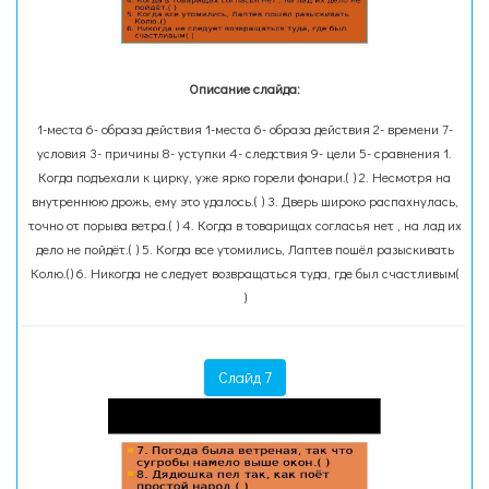
Описание слайда:
1-места 6- образа действия 1-места 6- образа действия 2- времени 7-
условия 3- причины 8- уступки 4- следствия 9- цели 5- сравнения 1.
Когда подъехали к цирку, уже ярко горели фонари.( ) 2. Несмотря на
внутреннюю дрожь, ему это удалось.( ) 3. Дверь широко распахнулась,
точно от порыва ветра.( ) 4. Когда в товарищах согласья нет , на лад их
дело не пойдёт.( ) 5. Когда все утомились, Лаптев пошёл разыскивать
Колю.() 6. Никогда не следует возвращаться туда, где был счастливым(
)
Слайд 7