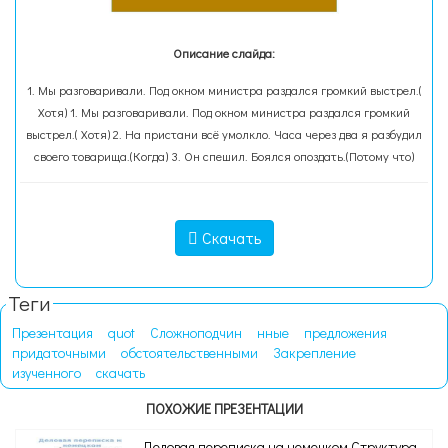
Описание слайда:
1. Мы разговаривали. Под окном министра раздался громкий выстрел.(
Хотя) 1. Мы разговаривали. Под окном министра раздался громкий
выстрел.( Хотя) 2. На пристани всё умолкло. Часа через два я разбудил
своего товарища.(Когда) 3. Он спешил. Боялся опоздать.(Потому что)
Скачать
Теги
Презентация
quot
Сложноподчин
нные
предложения
придаточными
обстоятельственными
Закрепление
изученного
скачать
ПОХОЖИЕ ПРЕЗЕНТАЦИИ
Деловая переписка на немецком Структура