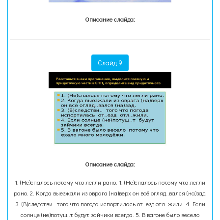
Описание слайда:
Слайд 9
Описание слайда:
1. (Не)спалось потому что легли рано. 1. (Не)спалось потому что легли
рано. 2. Когда выезжали из оврага (на)верх он всё огляд..вался (на)зад.
3. (В)следстви.. того что погода испортилась от..езд отл..жили. 4. Если
солнце (не)потуш..т будут зайчики всегда. 5. В вагоне было весело