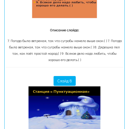
Описание слайда:
7. Погода была ветреная, так что сугробы намело выше окон.( ) 7. Погода
была ветреная, так что сугробы намело выше окон.( ) 8. Дядюшка пел
так, как поёт простой народ.( ) 9. Всякое дело надо любить, чтобы
хорошо его делать.( )
Слайд 8