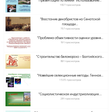
Презентация по Химии "Использование...
1 827 просмотров
"Восстание декабристов на Сенатской
площади...
757 просмотров
"Проблема объективности оценки уровня...
191 просмотров
"Строительство Беломорско – Балтийского...
861 просмотров
"Новейшие селекционные методы. Генная...
1 535 просмотров
"Социалистическая индустриализация....
281 просмотров