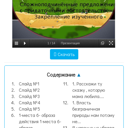
1
/
14
Презентация
"Сложноподчинённые предложения с
Скачать
придаточными обстоятельственными.
Закрепление изученного" - скачать
Содержание
▲
презентац, слайд №1
Слайд №1
1. Расскажи ту
Слайд №2
сказку , которую
Слайд №3
мама любила....
Слайд №4
1. Власть
Слайд №5
безграничная
1-места 6- образа
природы нам потому
действия 1-места 6-
не...
образа...
Я нарочно не убрала