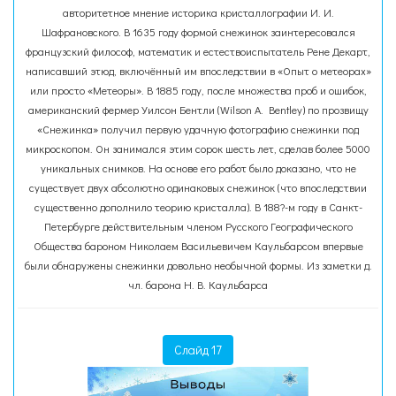
авторитетное мнение историка кристаллографии И. И.
Шафрановского. В 1635 году формой снежинок заинтересовался
французский философ, математик и естествоиспытатель Рене Декарт,
написавший этюд, включённый им впоследствии в «Опыт о метеорах»
или просто «Метеоры». В 1885 году, после множества проб и ошибок,
американский фермер Уилсон Бентли (Wilson A. Bentley) по прозвищу
«Снежинка» получил первую удачную фотографию снежинки под
микроскопом. Он занимался этим сорок шесть лет, сделав более 5000
уникальных снимков. На основе его работ было доказано, что не
существует двух абсолютно одинаковых снежинок (что впоследствии
существенно дополнило теорию кристалла). В 188?-м году в Санкт-
Петербурге действительным членом Русского Географического
Общества бароном Николаем Васильевичем Каульбарсом впервые
были обнаружены снежинки довольно необычной формы. Из заметки д.
чл. барона Н. В. Каульбарса
Слайд 17