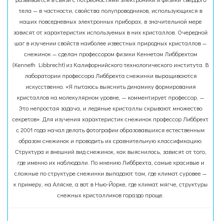
тела — в частности, свойства полупроводников, использующихся в
наших повседневных электронных приборах, в значительной мере
зависят от характеристик используемых в них кристаллов. Очередной
шаг в изучении свойств наиболее известных природных кристаллов —
снежинок — сделан профессором физики Кеннетом Либбрехтом
(Kenneth Libbrecht) из Калифорнийского технологического института. В
лаборатории профессора Либбрехта снежинки выращиваются
искусственно. «Я пытаюсь выяснить динамику формирования
кристаллов на молекулярном уровне, — комментирует профессор. —
Это непростая задача, и ледяные кристаллы скрывают множество
секретов». Для изучения характеристик снежинок профессор Либбрехт
с 2001 года начал делать фотографии образовавшихся естественным
образом снежинок и проводить их сравнительную классификацию.
Структура и внешний вид снежинок, как выяснилось, зависят от того,
где именно их наблюдали. По мнению Либбрехта, самые красивые и
сложные по структуре снежинки выпадают там, где климат суровее —
к примеру, на Аляске, а вот в Нью-Йорке, где климат мягче, структуры
снежных кристалликов гораздо проще.