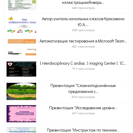
иллюстрацияхЯнварь...
446 просмотров
Автор учитель начальных классов Красавина
Ю.А....
268 просмотров
Автоматизация тестирования в Microsoft Team...
462 просмотров
I nterdisciplinary C ardiac I maging Center [ IC...
151 просмотров
Презентация "Сложноподчинённые
предложения с...
834 просмотров
Презентация "Исследование уровня...
401 просмотров
Презентация "Инструктаж по технике...