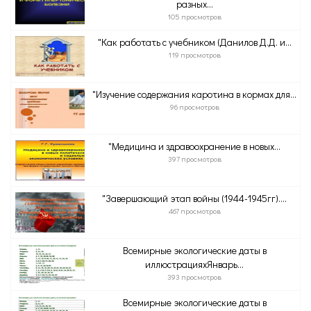
разных...
105 просмотров
"Как работать с учебником (Данилов Д.Д. и...
119 просмотров
"Изучение содержания каротина в кормах для...
96 просмотров
"Медицина и здравоохранение в новых...
397 просмотров
"Завершающий этап войны (1944-1945гг)....
467 просмотров
Всемирные экологические даты в
иллюстрацияхЯнварь...
393 просмотров
Всемирные экологические даты в