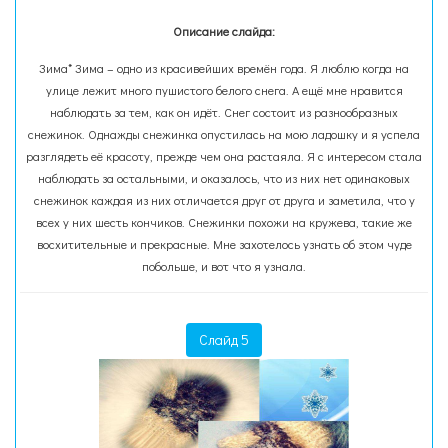
Описание слайда:
Зима* Зима – одно из красивейших времён года. Я люблю когда на
улице лежит много пушистого белого снега. А ещё мне нравится
наблюдать за тем, как он идёт. Снег состоит из разнообразных
снежинок. Однажды снежинка опустилась на мою ладошку и я успела
разглядеть её красоту, прежде чем она растаяла. Я с интересом стала
наблюдать за остальными, и оказалось, что из них нет одинаковых
снежинок каждая из них отличается друг от друга и заметила, что у
всех у них шесть кончиков. Снежинки похожи на кружева, такие же
восхитительные и прекрасные. Мне захотелось узнать об этом чуде
побольше, и вот что я узнала.
Слайд 5