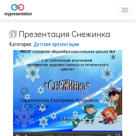
Перек
меню
🗊 Презентация Снежинка
Категория:
Детские презентации