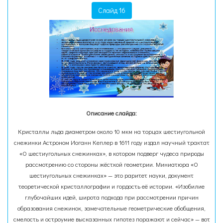
Слайд 16
Описание слайда:
Кристаллы льда диаметром около 10 мкм на торцах шестиугольной
снежинки Астроном Иоганн Кеплер в 1611 году издал научный трактат
«О шестиугольных снежинках», в котором подверг чудеса природы
рассмотрению со стороны жёсткой геометрии. Миниатюра «О
шестиугольных снежинках» — это раритет науки, документ
теоретической кристаллографии и гордость её истории. «Изобилие
глубочайших идей, широта подхода при рассмотрении причин
образования снежинок, замечательные геометрические обобщения,
смелость и остроумие высказанных гипотез поражают и сейчас» — вот