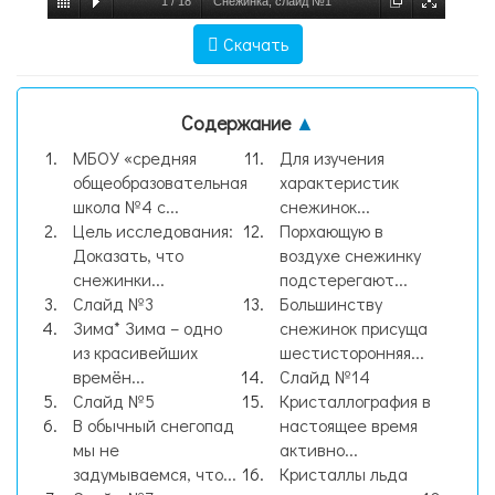
1
/
18
Снежинка, слайд №1
Скачать
Содержание
▲
МБОУ «средняя
Для изучения
общеобразовательная
характеристик
школа №4 с...
снежинок...
Цель исследования:
Порхающую в
Доказать, что
воздухе снежинку
снежинки...
подстерегают...
Слайд №3
Большинству
Зима* Зима – одно
снежинок присуща
из красивейших
шестисторонняя...
времён...
Слайд №14
Слайд №5
Кристаллография в
В обычный снегопад
настоящее время
мы не
активно...
задумываемся, что...
Кристаллы льда