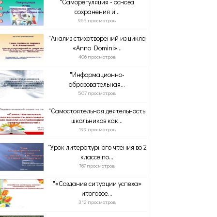
"Саморегуляция - основа
сохранения и...
965 просмотров
"Анализ стихотворений из цикла
«Anno Domini»...
406 просмотров
"Информационно-
образовательная...
507 просмотров
"Самостоятельная деятельность
школьников как...
199 просмотров
"Урок литературного чтения во 2
классе по...
767 просмотров
"«Создание ситуации успеха»
итоговое...
312 просмотров