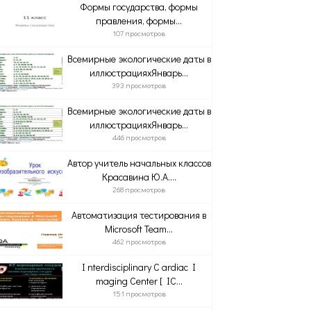
Формы государства, формы
правления, формы...
107 просмотров
Всемирные экологические даты в
иллюстрацияхЯнварь...
393 просмотров
Всемирные экологические даты в
иллюстрацияхЯнварь...
446 просмотров
Автор учитель начальных классов
Красавина Ю.А....
268 просмотров
Автоматизация тестирования в
Microsoft Team...
462 просмотров
I nterdisciplinary C ardiac I
maging Center [ IC...
151 просмотров