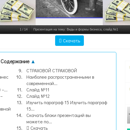
1
/
14
Презентация на тему: Виды и формы бизнеса, слайд №1
Скачать
Содержание
▲
СТРАХОВОЙ СТРАХОВОЙ
знес
Наиболее распространенными в
современной...
–...
Слайд №11
 –
Слайд №12
Изучить параграф 15 Изучить параграф
овной
15...
Скачать блоки презентаций вы
можете по...
Скачать