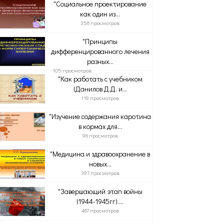
"Социальное проектирование
как один из...
358 просмотров
"Принципы
дифференцированного лечения
разных...
105 просмотров
"Как работать с учебником
(Данилов Д.Д. и...
119 просмотров
"Изучение содержания каротина
в кормах для...
96 просмотров
"Медицина и здравоохранение в
новых...
397 просмотров
"Завершающий этап войны
(1944-1945гг)....
467 просмотров