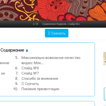
1
/
8
Сравнение Кодеков, слайд №1
Скачать
Содержание
▲
Максимально возможное качество
анное
видео: Max...
Слайд №6
 их
Слайд №7
Спасибо за внимание
Скачать
Похожие презентации