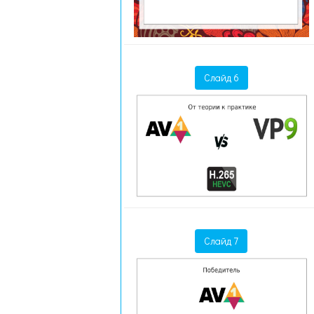
Слайд 6
Слайд 7