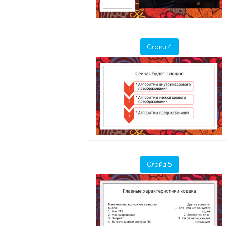
Слайд 4
Слайд 5