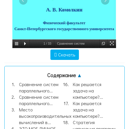
1
/
33
Сравнение систем
параллельного программирования MPI,
Скачать
PVM и HPF А. В. Комолкин Физический
факультет Санкт-Петербургского
Содержание
▲
государст, слайд №1
Сравнение систем
Как решается
параллельного...
задача на
Сравнение систем
компьютере?...
параллельного...
Как решается
Место
задача на
высокопроизводительных
компьютере?...
вычислений в...
Стратегия
ЭТО МОЕ ЛИЧНОЕ
написания программ