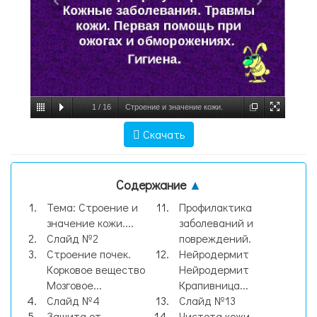
1
/
16
Строение и значение кожи.
Терморегуляция. Кожные заболевания.
Скачать
Травмы кожи. Первая помощь при ожогах
и обморожениях. Гигиена, слайд №1
Содержание
▲
Тема: Строение и
Профилактика
значение кожи....
заболеваний и
Слайд №2
повреждений.
Строение почек.
Нейродермит
Корковое вещество
Нейродермит
Мозговое...
Крапивница...
Слайд №4
Слайд №13
Защита от
Чистота кожи