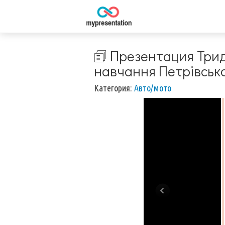
🗊 Презентация Трид
навчання Петрівсько
Категория:
Авто/мото