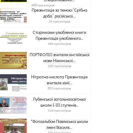
498 просмотров
Презентація за темою:“Срібна
доба” російської...
26 просмотров
Сторінками улюбленої книги
Презентація улюбленого...
984 просмотров
ПОРТФОЛІО вчителя англійської
мови Ніжинської...
345 просмотров
Нітратна кислота Презентація
вчителя хімії...
853 просмотров
Лубенської загальноосвітньої
школи I-III ступенів...
334 просмотров
"Фотоальбом Павлиської школи
імені Василя...
320 просмотров