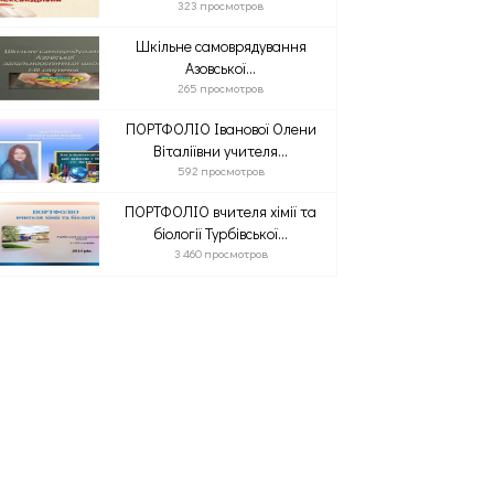
323 просмотров
Шкільне самоврядування
Азовської...
265 просмотров
ПОРТФОЛІО Іванової Олени
Віталіївни учителя...
592 просмотров
ПОРТФОЛІО вчителя хімії та
біології Турбівської...
3 460 просмотров