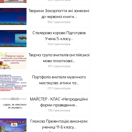
Тварини Закарпаття які занесені
до червоної книги...
562 просмотров
Стелерова корова Підготував
Учень 5-класу...
324 просмотров
Творча група вчителів англійської
мови початкової...
391 просмотров
Портфоліо вчителя музичного
мистецтва ,етики та...
257 просмотров
МАЙСТЕР - КЛАС «Нетрадиційні
форми проведення...
736 просмотров
Глюкоза Презентацію виконали
учениці 11-Б класу...