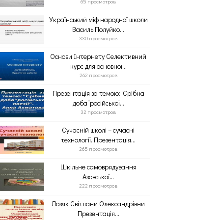
65 просмотров
Український міф народної школи
Василь Полуйко...
330 просмотров
Основи Інтернету Селективний
курс для основної...
262 просмотров
Презентація за темою:“Срібна
доба”російської...
32 просмотров
Сучасній школі – сучасні
технології. Презентація...
265 просмотров
Шкільне самоврядування
Азовської...
222 просмотров
Лозяк Світлани Олександрівни
Презентація...