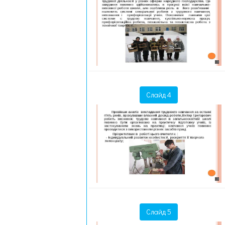
Слайд 4
Слайд 5