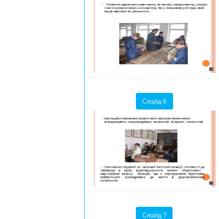
Слайд 6
Слайд 7