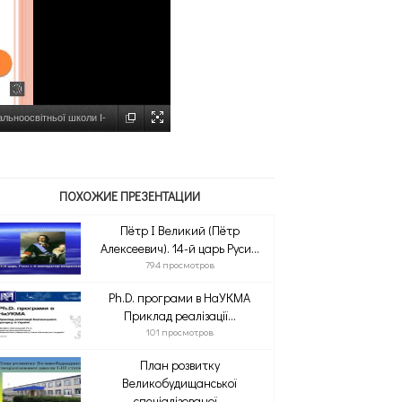
льноосвітньої школи І-
ПОХОЖИЕ ПРЕЗЕНТАЦИИ
Пётр I Великий (Пётр
Алексеевич). 14-й царь Руси...
794 просмотров
Ph.D. програми в НаУКМА
Приклад реалізації...
101 просмотров
План розвитку
Великобудищанської
спеціалізованої...