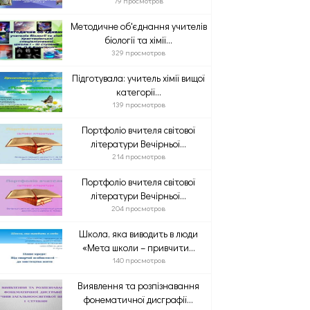
79 просмотров
Методичне об'єднання учителів
біології та хімії...
329 просмотров
Підготувала: учитель хімії вищої
категорії...
139 просмотров
Портфоліо вчителя світової
літератури Вечірньої...
214 просмотров
Портфоліо вчителя світової
літератури Вечірньої...
204 просмотров
Школа, яка виводить в люди
«Мета школи – привчити...
140 просмотров
Виявлення та розпізнавання
фонематичної дисграфії...