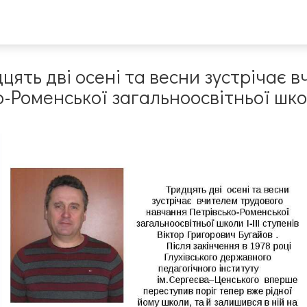
цять дві осені та весни зустрічає 
-Роменської загальноосвітньої школи