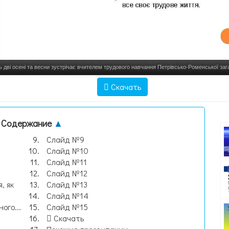
 дві осені та весни зустрічає вчителем трудового навчання Петрівсько-Роменської зага
ІІІ ступенів В, слайд №1
Скачать
Содержание
▲
Слайд №9
Слайд №10
Слайд №11
Слайд №12
, як
Слайд №13
Слайд №14
ого...
Слайд №15
Скачать