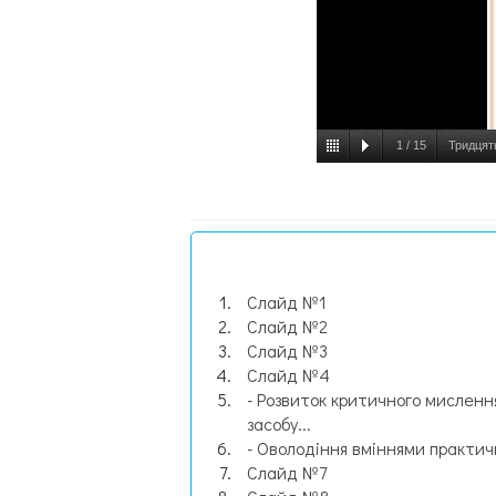
1
/
15
Тридцять
Слайд №1
Слайд №2
Слайд №3
Слайд №4
- Розвиток критичного мислення
засобу...
- Оволодіння вміннями практичн
Слайд №7