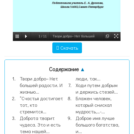
1
/
11
Твори добро– Нет большей
радости. И жизнью жертвуй, И спеши Не
Скачать
ради славы или сладостей, А по велению
души. Татьян, слайд №1
Содержание
▲
Твори добро– Нет
люди, так...
большей радости. И
Ходи путем добрым
жизнью...
и держись стезей...
“Счастья достигает
Блажен человек,
тот, кто
который снискал
стремится...
мудрость,…-...
Доброта творит
Доброе имя лучше
чудеса. Это и есть
большого богатства,
тема нашей...
и...