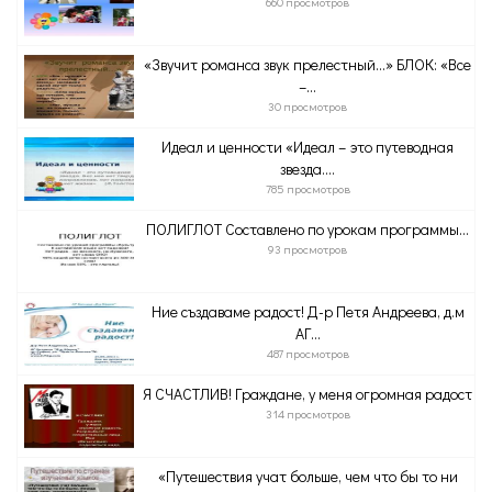
660 просмотров
«Звучит романса звук прелестный…» БЛОК: «Все
–...
30 просмотров
Идеал и ценности «Идеал – это путеводная
звезда....
785 просмотров
ПОЛИГЛОТ Составлено по урокам программы...
93 просмотров
Ние създаваме радост! Д-р Петя Андреева, д.м
АГ...
487 просмотров
Я СЧАСТЛИВ! Граждане, у меня огромная радост
314 просмотров
«Путешествия учат больше, чем что бы то ни