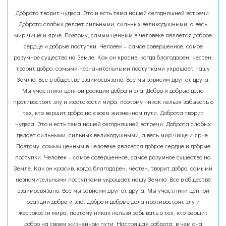
Доброта творит чудеса. Это и есть тема нашей сегодняшней встречи.
Доброта слабых делает сильными, сильных великодушными, а весь
мир чище и ярче. Поэтому, самым ценным в человеке является доброе
сердце и добрые поступки. Человек – самое совершенное, самое
разумное существо на Земле. Как он красив, когда благодарен, честен,
творит добро, самыми незначительными поступками украшает нашу
Землю. Все в обществе взаимосвязано. Все мы зависим друг от друга.
Мы участники цепной реакции добра и зла. Добро и добрые дела
противостоят злу и жестокости мира, поэтому никак нельзя забывать о
тех, кто вершит добро на своем жизненном пути. Доброта творит
чудеса. Это и есть тема нашей сегодняшней встречи. Доброта слабых
делает сильными, сильных великодушными, а весь мир чище и ярче.
Поэтому, самым ценным в человеке является доброе сердце и добрые
поступки. Человек – самое совершенное, самое разумное существо на
Земле. Как он красив, когда благодарен, честен, творит добро, самыми
незначительными поступками украшает нашу Землю. Все в обществе
взаимосвязано. Все мы зависим друг от друга. Мы участники цепной
реакции добра и зла. Добро и добрые дела противостоят злу и
жестокости мира, поэтому никак нельзя забывать о тех, кто вершит
добро на своем жизненном пути. Настоящая доброта, в чем она