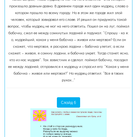
произошла давным-давно. В древнем городе жил один мудрец, слава о
котором прошла по всему городу. Но в этом же городе жил злой
человек, который завидовал его славе. И решил он придумать такой
вопрос, чтобы мудрец не мог на него ответить. Пошел он на луг, поймал
бабочку, сжал ее между сомкнутых ладоней и подумал: “Спрошу - ка я:
о, мудрейший, какая у меня бабочка – живая или мертвая? Если он
скажет, что мертвая, я раскрою ладони – бабочка улетит; а если
скажет – живая, я сомкну ладони, и бабочка умрет. Тогда станет ясно,
кто из нас мудрее”. Так завистник и сделал: поймал бабочку, посадил
ее между ладоней, отправился к мудрецу и спросил его: “Какая у меня
бабочка – живая или мертвая?” Но мудрец ответил: “Все в твоих
руках…”
Слайд 6