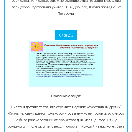
ради славы или сладостей, А по велению души. Татьяна Кузовлёва
Твори добро Подготовила учитель Е. А. Дронова, Школа №641,Санкт-
Петербург
Слайд 2
Описание слайда:
“Счастья достигает тот, кто стремится сделать счастливым других”.
Жизнь человеку дается только один раз и нужно ее прожить так, чтобы
не было разочарований от прожитого дня, месяца, года. Птица
рождена для полета, а человек для счастья. Каждый из нас хочет быть