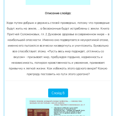
Описание слайда:
Ходи путем добрым и держись стезей праведных, потому что праведные
будут жить на земле, … а беззаконные будут истреблены с земли. Книга
Притчей Соломоновых, гл. 2 Духовное здоровье в современном мире – в
наибольшей опасности. Именно оно подвергается неукротимой атаке,
именно его пытаются всячески низвергнуть и уничтожить. Буквально
все способствует этому. «Пусть весь мир подождет…оттянись со
вкусом» - призывает мир, пробуждая гордыню, надменность и
независимость, попирая нравственность и уважение, прививает
привычку к легкой жизни. Как избежать этого адского вихря? Какую
преграду поставить на пути этого урагана?
Слайд 8