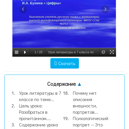
1
/
29
Урок литературы в 7 классе по
теме «Сложность взаимоотношений
Скачать
взрослых и детей» по рассказу И.А.
Бунина « Цифры» Выполнила учител,
Содержание
▲
слайд №1
Урок литературы в 7
Почему нет
классе по теме...
описания
Цель урока:
внешности,
Разобраться в
портретов...
прочитанном....
Психологический
Содержание урока
портрет -- Это