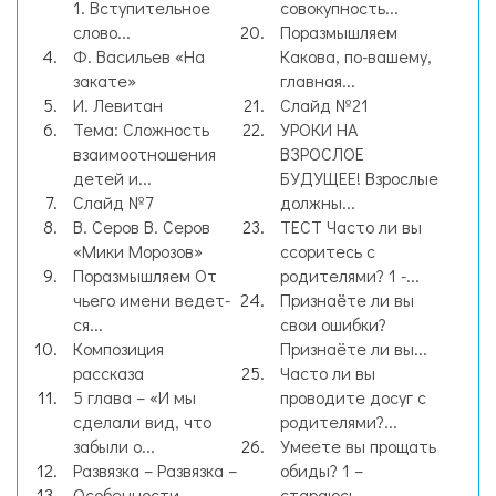
1. Вступительное
совокупность...
слово...
Поразмышляем
Ф. Васильев «На
Какова, по-вашему,
закате»
главная...
И. Левитан
Слайд №21
Тема: Сложность
УРОКИ НА
взаимоотношения
ВЗРОСЛОЕ
детей и...
БУДУЩЕЕ! Взрослые
Слайд №7
должны...
В. Серов В. Серов
ТЕСТ Часто ли вы
«Мики Морозов»
ссоритесь с
Поразмышляем От
родителями? 1 -...
чьего имени ведет-
Признаёте ли вы
ся...
свои ошибки?
Композиция
Признаёте ли вы...
рассказа
Часто ли вы
5 глава – «И мы
проводите досуг с
сделали вид, что
родителями?...
забыли о...
Умеете вы прощать
Развязка – Развязка –
обиды? 1 –
Особенности
стараюсь...