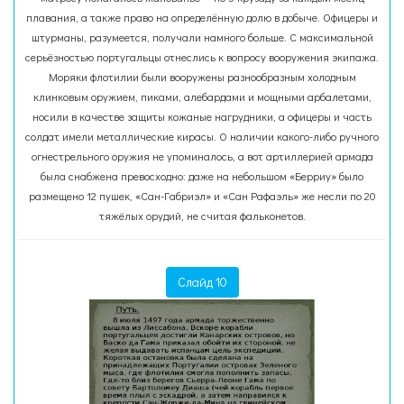
плавания, а также право на определённую долю в добыче. Офицеры и
штурманы, разумеется, получали намного больше. С максимальной
серьёзностью португальцы отнеслись к вопросу вооружения экипажа.
Моряки флотилии были вооружены разнообразным холодным
клинковым оружием, пиками, алебардами и мощными арбалетами,
носили в качестве защиты кожаные нагрудники, а офицеры и часть
солдат имели металлические кирасы. О наличии какого-либо ручного
огнестрельного оружия не упоминалось, а вот артиллерией армада
была снабжена превосходно: даже на небольшом «Берриу» было
размещено 12 пушек, «Сан-Габриэл» и «Сан Рафаэль» же несли по 20
тяжёлых орудий, не считая фальконетов.
Слайд 10