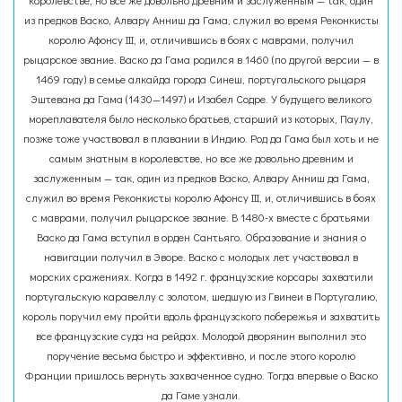
королевстве, но все же довольно древним и заслуженным — так, один
из предков Васко, Алвару Анниш да Гама, служил во время Реконкисты
королю Афонсу III, и, отличившись в боях с маврами, получил
рыцарское звание. Васко да Гама родился в 1460 (по другой версии — в
1469 году) в семье алкайда города Синеш, португальского рыцаря
Эштевана да Гама (1430—1497) и Изабел Содре. У будущего великого
мореплавателя было несколько братьев, старший из которых, Паулу,
позже тоже участвовал в плавании в Индию. Род да Гама был хоть и не
самым знатным в королевстве, но все же довольно древним и
заслуженным — так, один из предков Васко, Алвару Анниш да Гама,
служил во время Реконкисты королю Афонсу III, и, отличившись в боях
с маврами, получил рыцарское звание. В 1480-х вместе с братьями
Васко да Гама вступил в орден Сантьяго. Образование и знания о
навигации получил в Эворе. Васко с молодых лет участвовал в
морских сражениях. Когда в 1492 г. французские корсары захватили
португальскую каравеллу с золотом, шедшую из Гвинеи в Португалию,
король поручил ему пройти вдоль французского побережья и захватить
все французские суда на рейдах. Молодой дворянин выполнил это
поручение весьма быстро и эффективно, и после этого королю
Франции пришлось вернуть захваченное судно. Тогда впервые о Васко
да Гаме узнали.