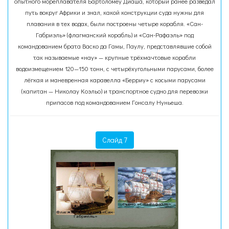
опытного мореплавателя Бартоломеу Диаша, который ранее разведал
путь вокруг Африки и знал, какой конструкции суда нужны для
плавания в тех водах, были построены четыре корабля. «Сан-
Габриэль» (флагманский корабль) и «Сан-Рафаэль» под
командованием брата Васко да Гамы, Паулу, представлявшие собой
так называемые «нау» — крупные трёхмачтовые корабли
водоизмещением 120—150 тонн, с четырёхугольными парусами, более
лёгкая и маневренная каравелла «Берриу» с косыми парусами
(капитан — Николау Коэльо) и транспортное судно для перевозки
припасов под командованием Гонсалу Нуньеша.
Слайд 7