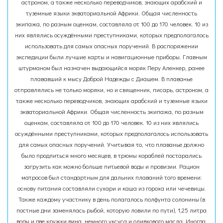
астроном, а также несколько переводчиков, знающих арабский и
туземные языки экваториальной Африки. Общая численность
экипажа, по разным оценкам, составляла от 100 до 170 человек. 10 из
них являлись осуждёнными преступниками, которых предполагалось
использовать для самых опасных поручений. В распоряжении
экспедиции были лучшие карты и навигационные приборы. Главным
штурманом был назначен выдающийся моряк Перу Аленкер, ранее
плававший к мысу Доброй Надежды с Диашем. В плаванье
отправлялись не только моряки, но и священник, писарь, астроном, а
также несколько переводчиков, знающих арабский и туземные языки
экваториальной Африки. Общая численность экипажа, по разным
оценкам, составляла от 100 до 170 человек. 10 из них являлись
осуждёнными преступниками, которых предполагалось использовать
для самых опасных поручений. Учитывая то, что плаванье должно
было продлиться много месяцев, в трюмы кораблей постарались
загрузить как можно больше питьевой воды и провизии. Рацион
матросов был стандартным для дальних плаваний того времени:
основу питания составляли сухари и каша из гороха или чечевицы.
Также каждому участнику в день полагалось полфунта солонины (в
постные дни заменялась рыбой, которую ловили по пути), 1,25 литра
воды и две кружки вина, немного уксуса и оливкового масла. Иногда,