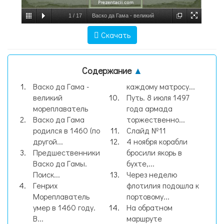
1
/
17
Васко да Гама - великий
мореплаватель, слайд №1
Скачать
Содержание
▲
Васко да Гама -
каждому матросу...
великий
Путь. 8 июля 1497
мореплаватель
года армада
Васко да Гама
торжественно...
родился в 1460 (по
Слайд №11
другой...
4 ноября корабли
Предшественники
бросили якорь в
Васко да Гамы.
бухте,...
Поиск...
Через неделю
Генрих
флотилия подошла к
Мореплаватель
портовому...
умер в 1460 году.
На обратном
В...
маршруте