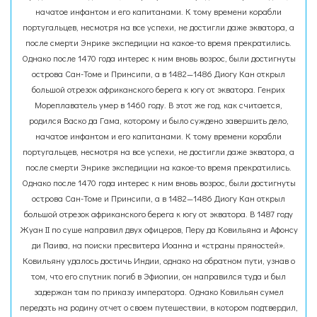
начатое инфантом и его капитанами. К тому времени корабли
португальцев, несмотря на все успехи, не достигли даже экватора, а
после смерти Энрике экспедиции на какое-то время прекратились.
Однако после 1470 года интерес к ним вновь возрос, были достигнуты
острова Сан-Томе и Принсипи, а в 1482—1486 Диогу Кан открыл
большой отрезок африканского берега к югу от экватора. Генрих
Мореплаватель умер в 1460 году. В этот же год, как считается,
родился Васко да Гама, которому и было суждено завершить дело,
начатое инфантом и его капитанами. К тому времени корабли
португальцев, несмотря на все успехи, не достигли даже экватора, а
после смерти Энрике экспедиции на какое-то время прекратились.
Однако после 1470 года интерес к ним вновь возрос, были достигнуты
острова Сан-Томе и Принсипи, а в 1482—1486 Диогу Кан открыл
большой отрезок африканского берега к югу от экватора. В 1487 году
Жуан II по суше направил двух офицеров, Перу да Ковильяна и Афонсу
ди Паива, на поиски пресвитера Иоанна и «страны пряностей».
Ковильяну удалось достичь Индии, однако на обратном пути, узнав о
том, что его спутник погиб в Эфиопии, он направился туда и был
задержан там по приказу императора. Однако Ковильян сумел
передать на родину отчет о своем путешествии, в котором подтвердил,