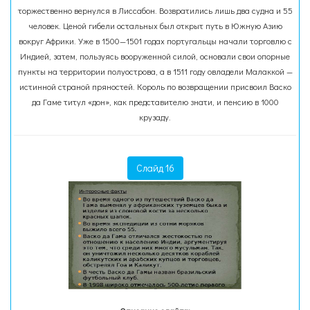
торжественно вернулся в Лиссабон. Возвратились лишь два судна и 55
человек. Ценой гибели остальных был открыт путь в Южную Азию
вокруг Африки. Уже в 1500—1501 годах португальцы начали торговлю с
Индией, затем, пользуясь вооруженной силой, основали свои опорные
пункты на территории полуострова, а в 1511 году овладели Малаккой —
истинной страной пряностей. Король по возвращении присвоил Васко
да Гаме титул «дон», как представителю знати, и пенсию в 1000
крузаду.
Слайд 16