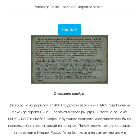
Васко да Гама - великий мореплаватель
Слайд 2
Описание слайда:
Васко да Гама родился в 1460 (по другой версии — в 1469 году) в семье
алкайда города Синеш, португальского рыцаря Эштевана да Гама
(1430—1497) и Изабел Содре. У будущего великого мореплавателя было
несколько братьев, старший из которых, Паулу, позже тоже участвовал
в плавании в Индию. Род да Гама был хоть и не самым знатным в