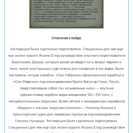
Описание слайда:
Экспедиция была тщательно подготовлена. Специально для нее еще
при жизни короля Жуана II под руководством опытного мореплавателя
Бартоломеу Диаша, который ранее разведал путь вокруг Африки и
знал, какой конструкции суда нужны для плавания в тех водах, были
построены четыре корабля. «Сан-Габриэль» (флагманский корабль) и
«Сан-Рафаэль» под командованием брата Васко да Гамы, Паулу,
представлявшие собой так называемые «нау» — крупные
трёхмачтовые корабли водоизмещением 120—150 тонн, с
четырёхугольными парусами, более лёгкая и маневренная каравелла
«Берриу» с косыми парусами (капитан — Николау Коэльо) и
транспортное судно для перевозки припасов под командованием
Гонсалу Нуньеша. Экспедиция была тщательно подготовлена.
Специально для нее еще при жизни короля Жуана II под руководством