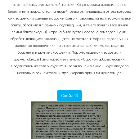
остановилась в устье какой-то реки. Когда моряки высадились на
берег, к ним подошла толпа людей, резко отличавшихся от тех которых
они встречали раньше в стране Конго и говоривший на местном языке
банту, обратился с речью к подошедшим, и те его поняли (все языки
семьи банту сходны). Страна была густо населена земледельцами,
обрабатывающими железо и цветные металлы: моряки видели у них
железные наконечники на стрелах и копьях, кинжалы, медные
браслеты и другие украшения. Португальцев они встретили
дружелюбно, и Гама назвал эту землю «Страной добрых людей».
Продвигаясь на север, суда 25 января вошли в лиман, куда впадало
несколько рек. Жители и здесь хорошо приняли чужеземцев.
Слайд 13