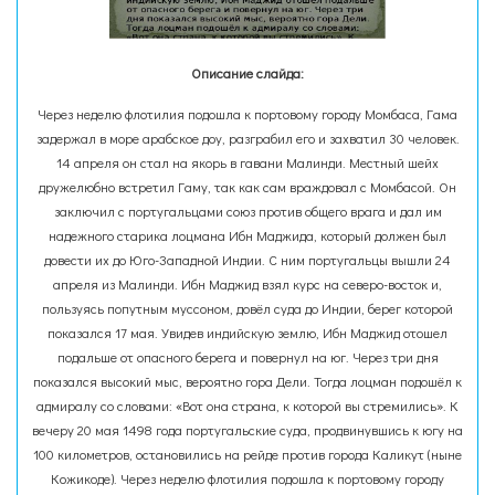
Описание слайда:
Через неделю флотилия подошла к портовому городу Момбаса, Гама
задержал в море арабское доу, разграбил его и захватил 30 человек.
14 апреля он стал на якорь в гавани Малинди. Местный шейх
дружелюбно встретил Гаму, так как сам враждовал с Момбасой. Он
заключил с португальцами союз против общего врага и дал им
надежного старика лоцмана Ибн Маджида, который должен был
довести их до Юго-Западной Индии. С ним португальцы вышли 24
апреля из Малинди. Ибн Маджид взял курс на северо-восток и,
пользуясь попутным муссоном, довёл суда до Индии, берег которой
показался 17 мая. Увидев индийскую землю, Ибн Маджид отошел
подальше от опасного берега и повернул на юг. Через три дня
показался высокий мыс, вероятно гора Дели. Тогда лоцман подошёл к
адмиралу со словами: «Вот она страна, к которой вы стремились». К
вечеру 20 мая 1498 года португальские суда, продвинувшись к югу на
100 километров, остановились на рейде против города Каликут (ныне
Кожикоде). Через неделю флотилия подошла к портовому городу