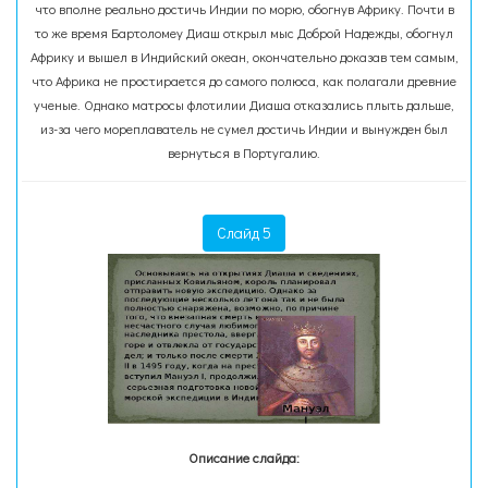
что вполне реально достичь Индии по морю, обогнув Африку. Почти в
то же время Бартоломеу Диаш открыл мыс Доброй Надежды, обогнул
Африку и вышел в Индийский океан, окончательно доказав тем самым,
что Африка не простирается до самого полюса, как полагали древние
ученые. Однако матросы флотилии Диаша отказались плыть дальше,
из-за чего мореплаватель не сумел достичь Индии и вынужден был
вернуться в Португалию.
Слайд 5
Описание слайда: