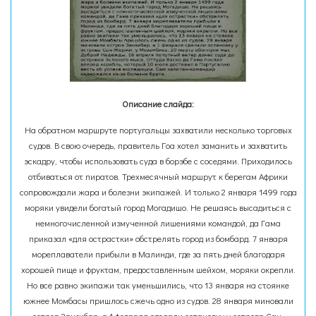
Описание слайда:
На обратном маршруте португальцы захватили несколько торговых
судов. В свою очередь, правитель Гоа хотел заманить и захватить
эскадру, чтобы использовать суда в борэбе с соседями. Приходилось
отбиваться от пиратов. Трехмесячный маршрут к берегам Африки
сопровождали жара и болезни экипажей. И только 2 января 1499 года
моряки увидели богатый город Могадишо. Не решаясь высадиться с
немногочисленной измученной лишениями командой, да Гама
приказал «для острастки» обстрелять город из бомбард. 7 января
мореплаватели прибыли в Малинди, где за пять дней благодаря
хорошей пище и фруктам, предоставленным шейхом, моряки окрепли.
Но все равно экипажи так уменьшились, что 13 января на стоянке
южнее Момбасы пришлось сжечь одно из судов. 28 января миновали