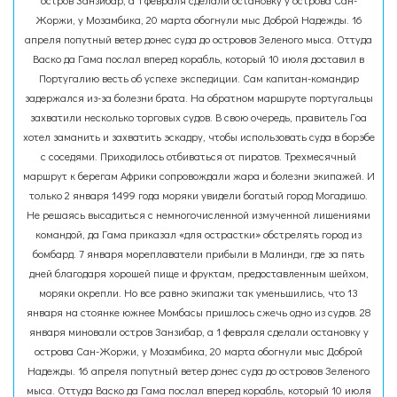
остров Занзибар, а 1 февраля сделали остановку у острова Сан-
Жоржи, у Мозамбика, 20 марта обогнули мыс Доброй Надежды. 16
апреля попутный ветер донес суда до островов Зеленого мыса. Оттуда
Васко да Гама послал вперед корабль, который 10 июля доставил в
Португалию весть об успехе экспедиции. Сам капитан-командир
задержался из-за болезни брата. На обратном маршруте португальцы
захватили несколько торговых судов. В свою очередь, правитель Гоа
хотел заманить и захватить эскадру, чтобы использовать суда в борэбе
с соседями. Приходилось отбиваться от пиратов. Трехмесячный
маршрут к берегам Африки сопровождали жара и болезни экипажей. И
только 2 января 1499 года моряки увидели богатый город Могадишо.
Не решаясь высадиться с немногочисленной измученной лишениями
командой, да Гама приказал «для острастки» обстрелять город из
бомбард. 7 января мореплаватели прибыли в Малинди, где за пять
дней благодаря хорошей пище и фруктам, предоставленным шейхом,
моряки окрепли. Но все равно экипажи так уменьшились, что 13
января на стоянке южнее Момбасы пришлось сжечь одно из судов. 28
января миновали остров Занзибар, а 1 февраля сделали остановку у
острова Сан-Жоржи, у Мозамбика, 20 марта обогнули мыс Доброй
Надежды. 16 апреля попутный ветер донес суда до островов Зеленого
мыса. Оттуда Васко да Гама послал вперед корабль, который 10 июля