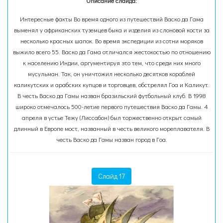
Описание слайда:
Интересные факты Во время одного из путешествий Васко да Гама
выменял у африканских туземцев быка и изделия из слоновой кости за
несколько красных шапок. Во время экспедиции из сотни моряков
выжило всего 55. Васко да Гама отличался жестокостью по отношению
к населению Индии, аргументируя это тем, что среди них много
мусульман. Так, он уничтожил несколько десятков кораблей
каликутских и арабских купцов и торговцев, обстрелял Гоа и Каликут.
В честь Васко да Гамы назван бразильский футбольный клуб. В 1998
широко отмечалось 500-летие первого путешествия Васко да Гамы. 4
апреля в устье Тежу (Лиссабон) был торжественно открыт самый
длинный в Европе мост, названный в честь великого мореплавателя. В
честь Васко да Гамы назван город в Гоа.
Слайд 17