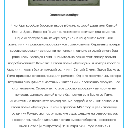
Описание слайда:
4 ноября корабли бросили якорь в бухте, которой дали имя Святой
Елены. Здесь Васко да Гама приказал остановиться для ремонта.
Однако португальцы вскоре вступили в конфликт с местными
жителями и произошло вооруженное столкновение. Серьезных потерь
хорошо вооруженные моряки не понесли, однако стрелой в ногу был
ранен сам Васко да Гама. Значительно позже этот эпизод весьма
подробно опишет Камоэнс в своей поэме «Лузиады». 4 ноября корабли
бросили якорь в бухте, которой дали имя Святой Елены. Здесь Васко да
Гама приказал остановиться для ремонта. Однако португальцы вскоре
вступили в конфликт с местными жителями и произошло вооруженное
столкновение. Серьезных потерь хорошо вооруженные моряки не
понесли, однако стрелой в ногу был ранен сам Васко да Гама.
Значительно позже этот эпизод весьма подробно опишет Камоэнс в
своей поэме «Лузиады». К концу декабря 1497 года к религиозному
празднику Рождества португальские суда, шедшие на северо-восток,
находились приблизительно против высокого берега, названного
Гамой Натал («Рождество»). 11 января 1498 года флотилия