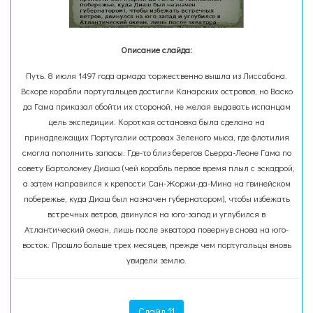
Описание слайда:
Путь. 8 июля 1497 года армада торжественно вышла из Лиссабона.
Вскоре корабли португальцев достигли Канарских островов, но Васко
да Гама приказал обойти их стороной, не желая выдавать испанцам
цель экспедиции. Короткая остановка была сделана на
принадлежащих Португалии островах Зеленого мыса, где флотилия
смогла пополнить запасы. Где-то близ берегов Сьерра-Леоне Гама по
совету Бартоломеу Диаша (чей корабль первое время плыл с эскадрой,
а затем направился к крепости Сан-Жоржи-да-Мина на гвинейском
побережье, куда Диаш был назначен губернатором), чтобы избежать
встречных ветров, двинулся на юго-запад и углубился в
Атлантический океан, лишь после экватора повернув снова на юго-
восток. Прошло больше трех месяцев, прежде чем португальцы вновь
увидели землю.
Слайд 11