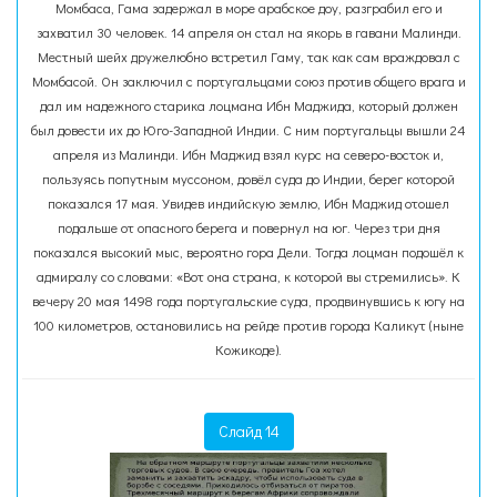
Момбаса, Гама задержал в море арабское доу, разграбил его и
захватил 30 человек. 14 апреля он стал на якорь в гавани Малинди.
Местный шейх дружелюбно встретил Гаму, так как сам враждовал с
Момбасой. Он заключил с португальцами союз против общего врага и
дал им надежного старика лоцмана Ибн Маджида, который должен
был довести их до Юго-Западной Индии. С ним португальцы вышли 24
апреля из Малинди. Ибн Маджид взял курс на северо-восток и,
пользуясь попутным муссоном, довёл суда до Индии, берег которой
показался 17 мая. Увидев индийскую землю, Ибн Маджид отошел
подальше от опасного берега и повернул на юг. Через три дня
показался высокий мыс, вероятно гора Дели. Тогда лоцман подошёл к
адмиралу со словами: «Вот она страна, к которой вы стремились». К
вечеру 20 мая 1498 года португальские суда, продвинувшись к югу на
100 километров, остановились на рейде против города Каликут (ныне
Кожикоде).
Слайд 14