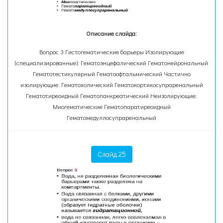
Описание слайда:
Вопрос 3 Гистогематические барьеры Изолирующие
(специализированные): Гематоэнцефалический Гематонейрональный
Гематотестикулярный Гематоофтальмический Частично
изолирующие: Гематохолический Гематокортикосупраренальный
Гематотиреоидный Гематопанкреатический Неизолирующие:
Миогематические Гематопаратиреоидный
Гематомедуллосупраренальный
Слайд 25