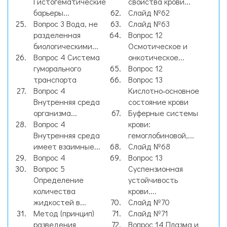
Гистогематические
свойства крови...
барьеры...
Слайд №62
Вопрос 3 Вода, не
Слайд №63
разделенная
Вопрос 12
биологическими...
Осмотическое и
Вопрос 4 Система
онкотическое...
гуморального
Вопрос 12
транспорта
Вопрос 13
Вопрос 4
Кислотно‑основное
Внутренняя среда
состояние крови
организма...
Буферные системы
Вопрос 4
крови:
Внутренняя среда
гемоглобиновой,...
имеет взаимные...
Слайд №68
Вопрос 4
Вопрос 13
Вопрос 5
Суспензионная
Определение
устойчивость
количества
крови....
жидкостей в...
Слайд №70
Метод (принцип)
Слайд №71
разведения
Вопрос 14 Плазма и