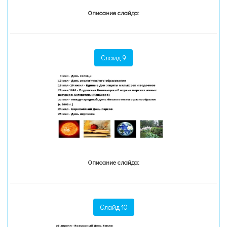
Описание слайда:
Слайд 9
Описание слайда:
Слайд 10