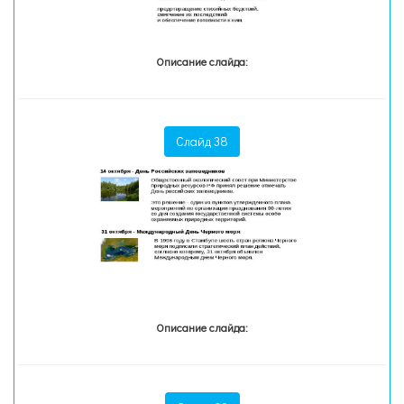
Описание слайда:
Слайд 38
Описание слайда: