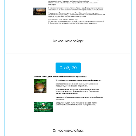
Описание слайда:
Слайд 20
Описание слайда: