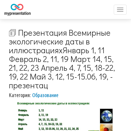
Перек
меню
🗊 Презентация Всемирные
экологические даты в
иллюстрацияхЯнварь 1, 11
Февраль 2, 11, 19 Март 14, 15,
21, 22, 23 Апрель 4, 7, 15, 18-22,
19, 22 Май 3, 12, 15-15.06, 19, -
презентац
Категория:
Образование