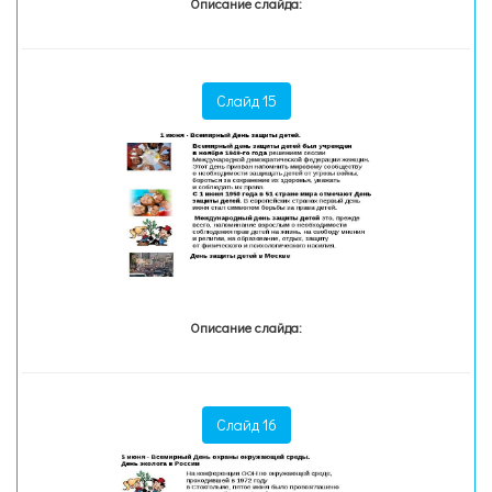
Описание слайда:
Слайд 15
Описание слайда:
Слайд 16