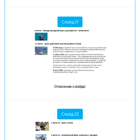
Слайд 21
Описание слайда:
Слайд 22