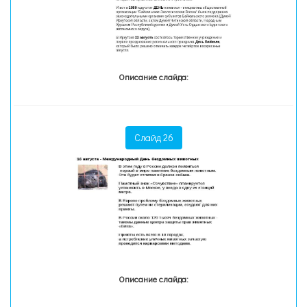
Описание слайда:
Слайд 26
Описание слайда: