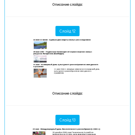
Описание слайда:
Слайд 12
Описание слайда:
Слайд 13