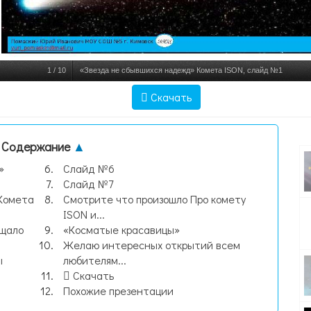
1
/
10
«Звезда не сбывшихся надежд» Комета ISON, слайд №1
Скачать
Содержание
▲
»
Слайд №6
Слайд №7
 Комета
Смотрите что произошло Про комету
ISON и...
бщало
«Косматые красавицы»
Желаю интересных открытий всем
ы
любителям...
Скачать
Похожие презентации