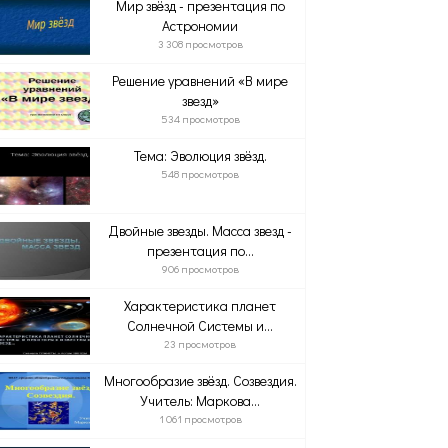
Мир звёзд - презентация по
Астрономии
3 308 просмотров
Решение уравнений «В мире
звезд»
534 просмотров
Тема: Эволюция звёзд.
548 просмотров
Двойные звезды. Масса звезд -
презентация по...
906 просмотров
Характеристика планет
Солнечной Системы и...
23 просмотров
Многообразие звёзд. Созвездия.
Учитель: Маркова...
1 061 просмотров