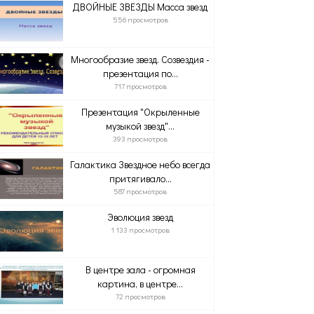
ДВОЙНЫЕ ЗВЕЗДЫ Масса звезд
556 просмотров
Многообразие звезд. Созвездия -
презентация по...
717 просмотров
Презентация "Окрыленные
музыкой звезд"...
393 просмотров
Галактика Звездное небо всегда
притягивало...
587 просмотров
Эволюция звезд
1 133 просмотров
В центре зала - огромная
картина, в центре...
72 просмотров