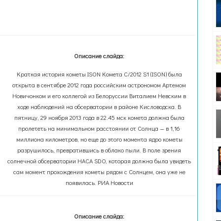
Описание слайда:
Краткая история кометы ISON Комета C/2012 S1 (ISON) была
открыта в сентябре 2012 года российским астрономом Артемом
Новичонком и его коллегой из Белоруссии Виталием Невским в
ходе наблюдений на обсерватории в районе Кисловодска. В
пятницу, 29 ноября 2013 года в 22.45 мск комета должна была
пролететь на минимальном расстоянии от Солнца — в 1,16
миллиона километров, но еще до этого момента ядро кометы
разрушилось, превратившись в облако пыли. В поле зрения
солнечной обсерватории НАСА SDO, которая должна была увидеть
сам момент прохождения кометы рядом с Солнцем, она уже не
появилась. РИА Новости
Описание слайда: