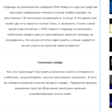
Надежды астрономов Как сообщало РИА Новости и другие средства
массовой информации «Комета в конце ноября пройдет на
расстоянии 1,16 миллиона километров от Солнца. В это время она
может достичь яркости полной Луны, и, возможно, станет самой
яркой в десятилетии. » РИА Новости Надежды астрономов и
любителей увидеть одно из красивейших явлений природы не
оправдались…Но изучая остатки ядра кометы ученые надеются
лучше узнать историю ее происхождения!
Описание слайда:
Как это происходит Про кометы написано много и интересно в
учебниках, энциклопедиях, научно популярных журналах… В сети
вы найдете огромное количество фото и видео… Предлагаю вашему
вниманию простое объяснение некоторых явлений
сопровождающих жизнь комет