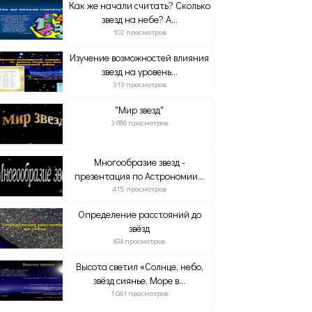
Как же начали считать? Сколько
звезд на небе? А...
102 просмотров
Изучение возможностей влияния
звезд на уровень...
313 просмотров
"Мир звезд"
3 886 просмотров
Многообразие звезд -
презентация по Астрономии...
415 просмотров
Определение расстояний до
звёзд
674 просмотров
Высота светил «Солнце, небо,
звёзд сиянье, Море в...
1 061 просмотров