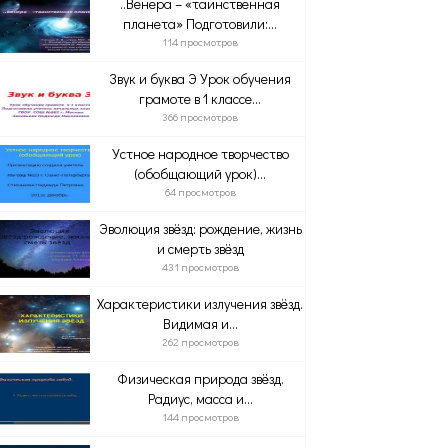
..Венера – «таинственная
планета» Подготовили:...
114 просмотров
Звук и буква Э Урок обучения
грамоте в 1 классе...
366 просмотров
Устное народное творчество
(обобщающий урок)...
64 просмотров
Эволюция звёзд: рождение, жизнь
и смерть звёзд
431 просмотров
Характеристики излучения звёзд.
Видимая и...
262 просмотров
Физическая природа звёзд.
Радиус, масса и...
144 просмотров