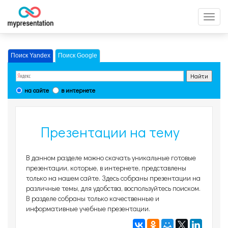
Перек
меню
Поиск Yandex
Поиск Google
на сайте
в интернете
Презентации на тему
Наши презентации,
В данном разделе можно скачать уникальные готовые
страница 151
презентации, которые, в интернете, представлены
только на нашем сайте. Здесь собраны презентации на
различные темы, для удобства, воспользуйтесь поиском.
В разделе собраны только качественные и
информативные учебные презентации.