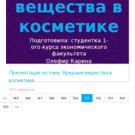
Презентация на тему: Вредные вещества в
косметике
1073 просмотра
<<
145
146
147
148
149
150
151
152
153
154
155
>>