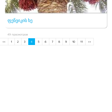
ფენვიკის ხე
49 просмотров
<<
1
2
3
4
5
6
7
8
9
10
11
>>