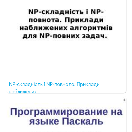
NP-складність і NP-повнота. Приклади
наближених...
73 просмотра